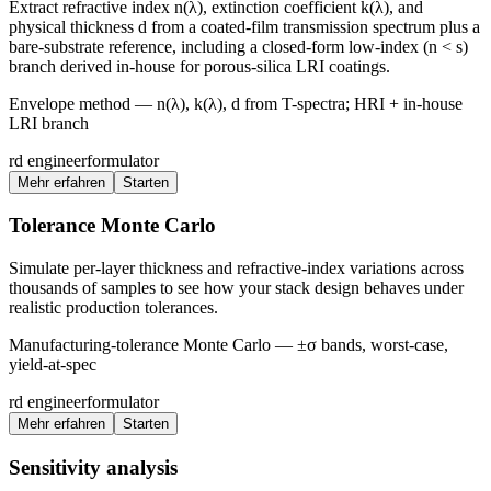
Extract refractive index n(λ), extinction coefficient k(λ), and
physical thickness d from a coated-film transmission spectrum plus a
bare-substrate reference, including a closed-form low-index (n < s)
branch derived in-house for porous-silica LRI coatings.
Envelope method — n(λ), k(λ), d from T-spectra; HRI + in-house
LRI branch
rd engineer
formulator
Mehr erfahren
Starten
Tolerance Monte Carlo
Simulate per-layer thickness and refractive-index variations across
thousands of samples to see how your stack design behaves under
realistic production tolerances.
Manufacturing-tolerance Monte Carlo — ±σ bands, worst-case,
yield-at-spec
rd engineer
formulator
Mehr erfahren
Starten
Sensitivity analysis