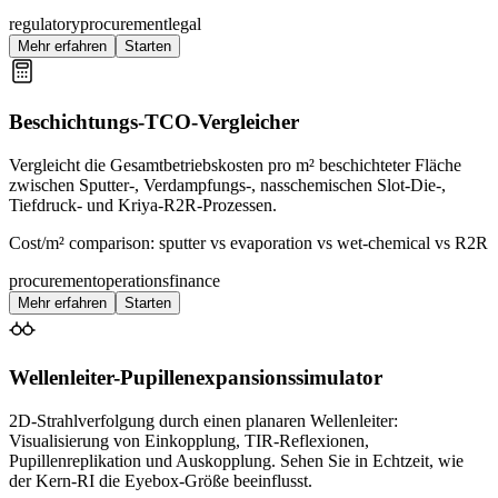
regulatory
procurement
legal
Mehr erfahren
Starten
Beschichtungs-TCO-Vergleicher
Vergleicht die Gesamtbetriebskosten pro m² beschichteter Fläche
zwischen Sputter-, Verdampfungs-, nasschemischen Slot-Die-,
Tiefdruck- und Kriya-R2R-Prozessen.
Cost/m² comparison: sputter vs evaporation vs wet-chemical vs R2R
procurement
operations
finance
Mehr erfahren
Starten
Wellenleiter-Pupillenexpansionssimulator
2D-Strahlverfolgung durch einen planaren Wellenleiter:
Visualisierung von Einkopplung, TIR-Reflexionen,
Pupillenreplikation und Auskopplung. Sehen Sie in Echtzeit, wie
der Kern-RI die Eyebox-Größe beeinflusst.