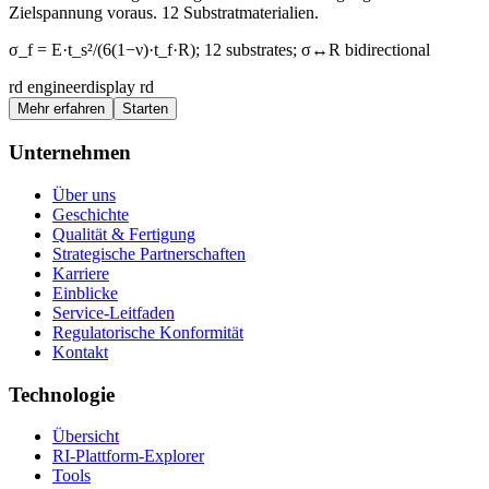
Zielspannung voraus. 12 Substratmaterialien.
σ_f = E·t_s²/(6(1−ν)·t_f·R); 12 substrates; σ↔R bidirectional
rd engineer
display rd
Mehr erfahren
Starten
Unternehmen
Über uns
Geschichte
Qualität & Fertigung
Strategische Partnerschaften
Karriere
Einblicke
Service-Leitfaden
Regulatorische Konformität
Kontakt
Technologie
Übersicht
RI-Plattform-Explorer
Tools