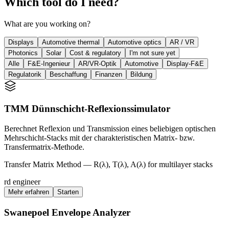
Which tool do I need?
What are you working on?
Displays
Automotive thermal
Automotive optics
AR / VR
Photonics
Solar
Cost & regulatory
I'm not sure yet
Alle
F&E-Ingenieur
AR/VR-Optik
Automotive
Display-F&E
Regulatorik
Beschaffung
Finanzen
Bildung
TMM Dünnschicht-Reflexionssimulator
Berechnet Reflexion und Transmission eines beliebigen optischen
Mehrschicht-Stacks mit der charakteristischen Matrix- bzw.
Transfermatrix-Methode.
Transfer Matrix Method — R(λ), T(λ), A(λ) for multilayer stacks
rd engineer
Mehr erfahren
Starten
Swanepoel Envelope Analyzer