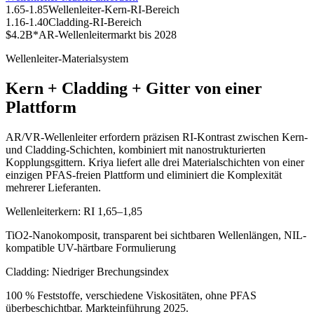
1.65-1.85
Wellenleiter-Kern-RI-Bereich
1.16-1.40
Cladding-RI-Bereich
$4.2B*
AR-Wellenleitermarkt bis 2028
Wellenleiter-Materialsystem
Kern + Cladding + Gitter von einer
Plattform
AR/VR-Wellenleiter erfordern präzisen RI-Kontrast zwischen Kern-
und Cladding-Schichten, kombiniert mit nanostrukturierten
Kopplungsgittern. Kriya liefert alle drei Materialschichten von einer
einzigen PFAS-freien Plattform und eliminiert die Komplexität
mehrerer Lieferanten.
Wellenleiterkern: RI 1,65–1,85
TiO2-Nanokomposit, transparent bei sichtbaren Wellenlängen, NIL-
kompatible UV-härtbare Formulierung
Cladding: Niedriger Brechungsindex
100 % Feststoffe, verschiedene Viskositäten, ohne PFAS
überbeschichtbar. Markteinführung 2025.