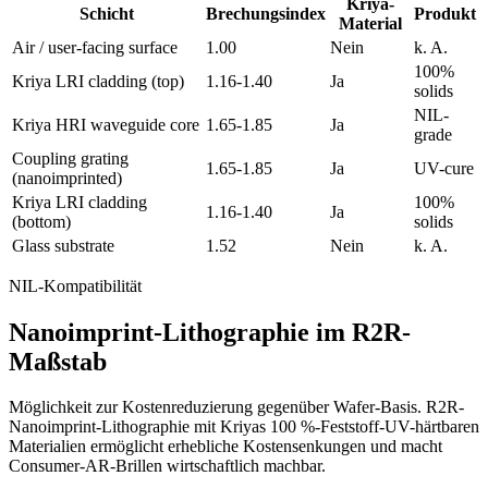
Kriya-
Schicht
Brechungsindex
Produkt
Material
Air / user-facing surface
1.00
Nein
k. A.
100%
Kriya LRI cladding (top)
1.16-1.40
Ja
solids
NIL-
Kriya HRI waveguide core
1.65-1.85
Ja
grade
Coupling grating
1.65-1.85
Ja
UV-cure
(nanoimprinted)
Kriya LRI cladding
100%
1.16-1.40
Ja
(bottom)
solids
Glass substrate
1.52
Nein
k. A.
NIL-Kompatibilität
Nanoimprint-Lithographie im R2R-
Maßstab
Möglichkeit zur Kostenreduzierung gegenüber Wafer-Basis. R2R-
Nanoimprint-Lithographie mit Kriyas 100 %-Feststoff-UV-härtbaren
Materialien ermöglicht erhebliche Kostensenkungen und macht
Consumer-AR-Brillen wirtschaftlich machbar.