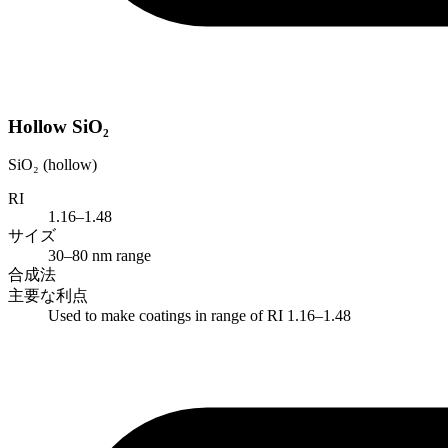
Hollow SiO₂
SiO₂ (hollow)
RI
1.16–1.48
サイズ
30–80 nm range
合成法
主要な利点
Used to make coatings in range of RI 1.16–1.48