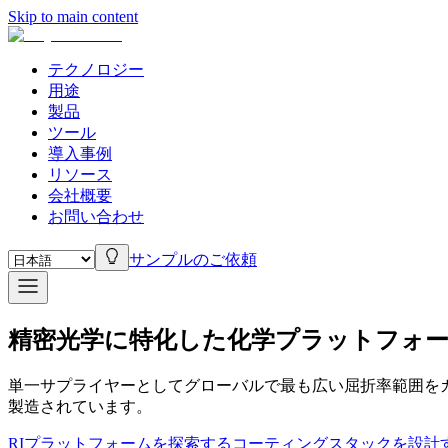
Skip to main content
テクノロジー
用途
製品
ツール
導入事例
リソース
会社概要
お問い合わせ
サンプルのご依頼
精密光学に特化した化学プラットフォ
単一サプライヤーとしてグローバルで最も広い屈折率範囲をカバー
製造されています。
RIプラットフォームを探索する
コーティングスタックを設計