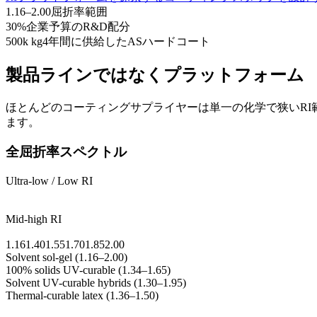
1.16–2.00
屈折率範囲
30%
企業予算のR&D配分
500k kg
4年間に供給したASハードコート
製品ラインではなくプラットフォーム
ほとんどのコーティングサプライヤーは単一の化学で狭いRI範囲を
ます。
全屈折率スペクトル
Ultra-low / Low RI
Mid-low RI
Mid RI
Mid-high RI
High / Ultra-high RI
1.16
1.40
1.55
1.70
1.85
2.00
Solvent sol-gel
(
1.16–2.00
)
100% solids UV-curable
(
1.34–1.65
)
Solvent UV-curable hybrids
(
1.30–1.95
)
Thermal-curable latex
(
1.36–1.50
)