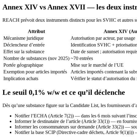
Annex XIV vs Annex XVII — les deux inst
REACH prévoit deux instruments distincts pour les SVHC et autres subs
Attribut
Annex XIV (Auth
Mécanisme juridique
Autorisation par acteur, par usage
Déclencheur d’entrée
Identification SVHC + priorisatio
Effet sur la substance
Date de sunset ; autorisation requi
Nombre de substances (nov 2025)
~70 entrées
Portée géographique
Mise sur le marché de l’UE
Exemption pour articles importés
Articles importés contenant la subs
Implication achats
Vérifier le statut d’autorisation du
Le seuil 0,1% w/w et ce qu’il déclenche
Dès qu’une substance figure sur la Candidate List, les fournisseurs d’
Notifier l’ECHA (Article 7(2)) — dans les 6 mois suivant l’inscr
Informer le destinataire de l’article (Article 33(1)) — en fournis
Informer les consommateurs sur demande (Article 33(2)) — sous 4
Notifier la base SCIP (Directive-cadre déchets, Article 9(1)(i))