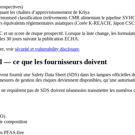
prospectives)
iquant les chaînes d’approvisionnement de Kriya
armonised classification (relèvements CMR alimentant le pipeline SVH
 leurs équivalents réglementaires asiatiques (Corée K-REACH, Japon C
et un score de risque prospectif. Lorsque la liste change, les formulat
s les 30 jours suivant la publication ECHA.
ure, voir
sécurité et vulnerability disclosure
.
l — ce que les fournisseurs doivent
oivent fournir une Safety Data Sheet (SDS) dans les langues officielles 
 mesures de gestion des risques deviennent disponibles, qu’une autorisati
i ne requièrent pas de SDS doivent néanmoins transmettre les numéros d’enr
KO)
 de composition
ion PFAS-free