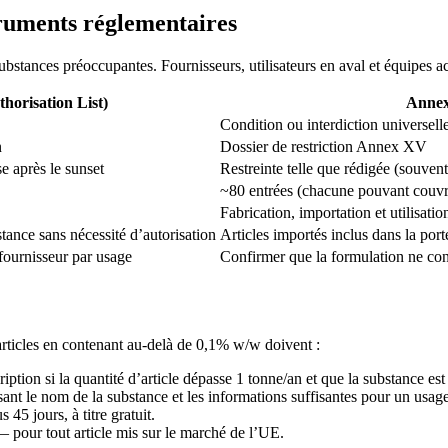
ruments réglementaires
tances préoccupantes. Fournisseurs, utilisateurs en aval et équipes ach
orisation List)
Annex 
Condition ou interdiction universell
n
Dossier de restriction Annex XV
se après le sunset
Restreinte telle que rédigée (souvent 
~80 entrées (chacune pouvant couvr
Fabrication, importation et utilisati
tance sans nécessité d’autorisation
Articles importés inclus dans la port
 fournisseur par usage
Confirmer que la formulation ne conti
articles en contenant au-delà de 0,1% w/w doivent :
iption si la quantité d’article dépasse 1 tonne/an et que la substance es
sant le nom de la substance et les informations suffisantes pour un usage s
5 jours, à titre gratuit.
 — pour tout article mis sur le marché de l’UE.