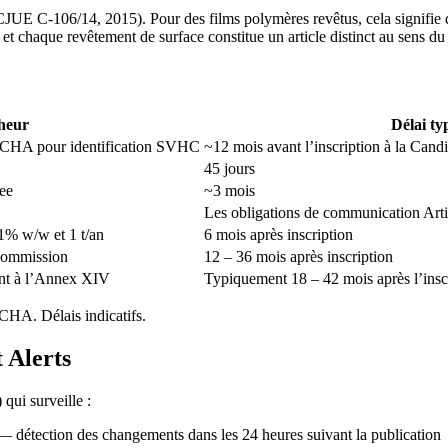
êt CJUE C-106/14, 2015). Pour des films polymères revêtus, cela signifi
et chaque revêtement de surface constitue un article distinct au sens du
heur
Délai ty
ECHA pour identification SVHC
~12 mois avant l’inscription à la Candi
45 jours
ee
~3 mois
Les obligations de communication Art
,1% w/w et 1 t/an
6 mois après inscription
Commission
12 – 36 mois après inscription
ant à l’Annex XIV
Typiquement 18 – 42 mois après l’insc
CHA. Délais indicatifs.
 Alerts
 qui surveille :
détection des changements dans les 24 heures suivant la publication