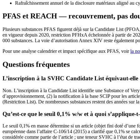
Rafraîchissement annuel de la disclosure matériaux aligné au 
PFAS et REACH — recouvrement, pas do
Plusieurs substances PFAS figurent déjà sur la Candidate List (PFO
en vigueur depuis 2020, restriction PFHxA échelonnée à partir de 20
000 substances. La voie d’autorisation Annex XIV reste également po
Pour une analyse calendrier et impact spécifique aux PFAS, voir
la no
Questions fréquentes
L’inscription à la SVHC Candidate List équivaut-elle 
Non. L’inscription à la Candidate List identifie une Substance of Ver
d’approvisionnement, (2) la notification à la base SCIP pour les arti
(Restriction List). De nombreuses substances restent des années sur la 
Qu’est-ce que le seuil 0,1% w/w et à quoi s’applique-t-
Le seuil 0,1% en masse détermine si un article (objet fini doté d’une
européenne dans l’affaire C-106/14 (2015) a clarifié que 0,1% se calcu
considérée comme partie de l’article ; une teneur SVHC à l’état de trac