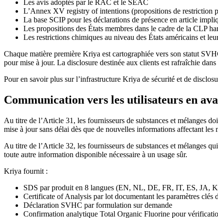
Les avis adoptés par le RAC et le SEAC
L’Annex XV registry of intentions (propositions de restriction 
La base SCIP pour les déclarations de présence en article impl
Les propositions des États membres dans le cadre de la CLP h
Les restrictions chimiques au niveau des États américains et
Chaque matière première Kriya est cartographiée vers son statut SVHC 
pour mise à jour. La disclosure destinée aux clients est rafraîchie dan
Pour en savoir plus sur l’infrastructure Kriya de sécurité et de disclos
Communication vers les utilisateurs en ava
Au titre de l’Article 31, les fournisseurs de substances et mélanges d
mise à jour sans délai dès que de nouvelles informations affectant les
Au titre de l’Article 32, les fournisseurs de substances et mélanges qu
toute autre information disponible nécessaire à un usage sûr.
Kriya fournit :
SDS par produit en 8 langues (EN, NL, DE, FR, IT, ES, JA, 
Certificate of Analysis par lot documentant les paramètres clés
Déclaration SVHC par formulation sur demande
Confirmation analytique Total Organic Fluorine pour vérificat