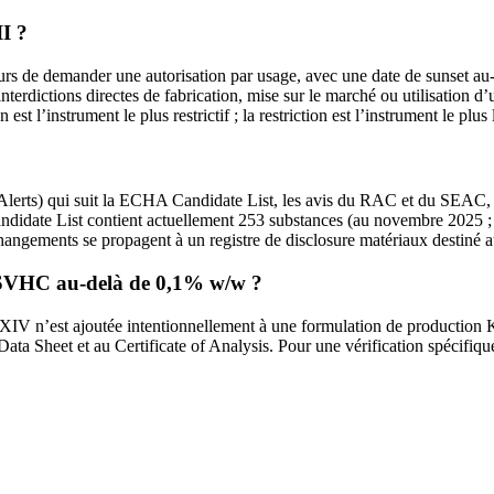
II ?
s de demander une autorisation par usage, avec une date de sunset au-d
terdictions directes de fabrication, mise sur le marché ou utilisation d’
est l’instrument le plus restrictif ; la restriction est l’instrument le plus 
 Alerts) qui suit la ECHA Candidate List, les avis du RAC et du SEAC, 
didate List contient actuellement 253 substances (au novembre 2025 ; 
hangements se propagent à un registre de disclosure matériaux destiné a
s SVHC au-delà de 0,1% w/w ?
V n’est ajoutée intentionnellement à une formulation de production Kri
ata Sheet et au Certificate of Analysis. Pour une vérification spécifique