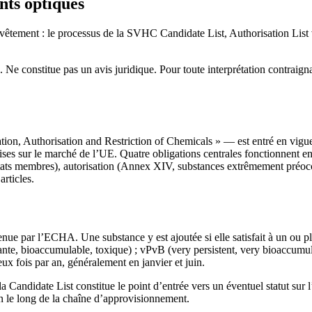
ts optiques
ment : le processus de la SVHC Candidate List, Authorisation List vs R
 Ne constitue pas un avis juridique. Pour toute interprétation contraig
Authorisation and Restriction of Chemicals » — est entré en vigueur l
ses sur le marché de l’UE. Quatre obligations centrales fonctionnent en 
tats membres), autorisation (Annex XIV, substances extrêmement préoccu
articles.
e par l’ECHA. Une substance y est ajoutée si elle satisfait à un ou pl
ante, bioaccumulable, toxique) ; vPvB (very persistent, very bioaccumul
eux fois par an, généralement en janvier et juin.
Candidate List constitue le point d’entrée vers un éventuel statut sur l’
n le long de la chaîne d’approvisionnement.