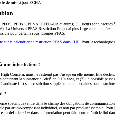
cycle de mise à jour ECHA
ublon
A, PFOS, PFHxS, PFNA, HFPO-DA et autres). Plusieurs sont inscrites à
26). La Universal PFAS Restriction Proposal plus large en cours d’exa
ssible pour certains sous-groupes PFAS.
te sur le calendrier de restriction PFAS dans l’UE
. Pour la technologie
à une interdiction ?
y High Concern, mais ne restreint pas l’usage en elle-même. Elle déclen
cles contenant la substance au-delà de 0,1% w/w, et (3) un possible pas
Candidate List sans restriction supplémentaire ; certaines sont restreinte
il ?
 forme spécifique) entre dans le champ des obligations de communication
le par article-composant individuel, et non par produit assemblé. Pour l
e au-delà de 0,1% dans la formulation peut faire entrer l’article fini da