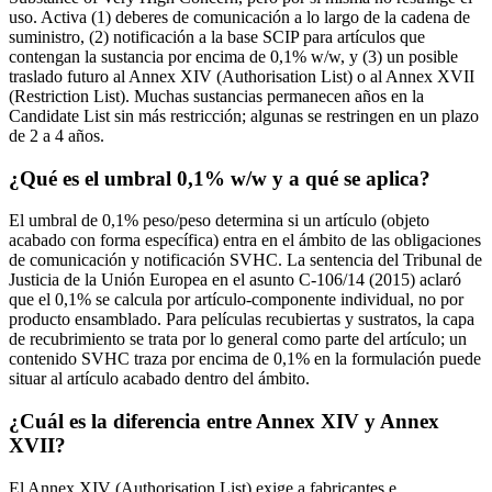
uso. Activa (1) deberes de comunicación a lo largo de la cadena de
suministro, (2) notificación a la base SCIP para artículos que
contengan la sustancia por encima de 0,1% w/w, y (3) un posible
traslado futuro al Annex XIV (Authorisation List) o al Annex XVII
(Restriction List). Muchas sustancias permanecen años en la
Candidate List sin más restricción; algunas se restringen en un plazo
de 2 a 4 años.
¿Qué es el umbral 0,1% w/w y a qué se aplica?
El umbral de 0,1% peso/peso determina si un artículo (objeto
acabado con forma específica) entra en el ámbito de las obligaciones
de comunicación y notificación SVHC. La sentencia del Tribunal de
Justicia de la Unión Europea en el asunto C-106/14 (2015) aclaró
que el 0,1% se calcula por artículo-componente individual, no por
producto ensamblado. Para películas recubiertas y sustratos, la capa
de recubrimiento se trata por lo general como parte del artículo; un
contenido SVHC traza por encima de 0,1% en la formulación puede
situar al artículo acabado dentro del ámbito.
¿Cuál es la diferencia entre Annex XIV y Annex
XVII?
El Annex XIV (Authorisation List) exige a fabricantes e