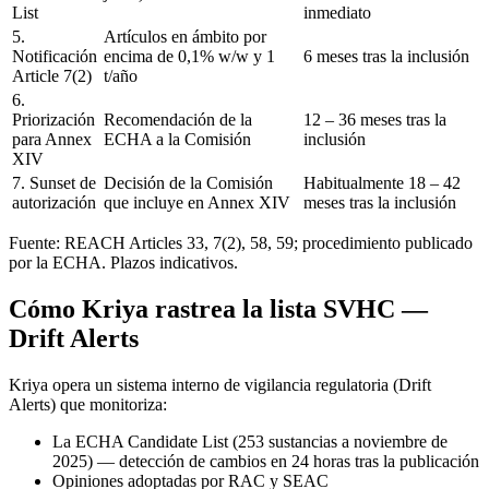
List
inmediato
5.
Artículos en ámbito por
Notificación
encima de 0,1% w/w y 1
6 meses tras la inclusión
Article 7(2)
t/año
6.
Priorización
Recomendación de la
12 – 36 meses tras la
para Annex
ECHA a la Comisión
inclusión
XIV
7. Sunset de
Decisión de la Comisión
Habitualmente 18 – 42
autorización
que incluye en Annex XIV
meses tras la inclusión
Fuente: REACH Articles 33, 7(2), 58, 59; procedimiento publicado
por la ECHA. Plazos indicativos.
Cómo Kriya rastrea la lista SVHC —
Drift Alerts
Kriya opera un sistema interno de vigilancia regulatoria (Drift
Alerts) que monitoriza:
La ECHA Candidate List (253 sustancias a noviembre de
2025) — detección de cambios en 24 horas tras la publicación
Opiniones adoptadas por RAC y SEAC