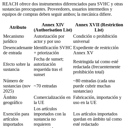
REACH ofrece dos instrumentos diferenciados para SVHC y otras
sustancias preocupantes. Proveedores, usuarios intermedios y
equipos de compras deben seguir ambos; la mecánica difiere.
Annex XIV
Annex XVII (Restriction
Atributo
(Authorisation List)
List)
Mecanismo
Autorización por
Condición o prohibición
jurídico
actor y por uso
universal
Desencadenante
Identificación SVHC
Expediente de restricción
de entrada
+ priorización
Annex XV
Fecha de sunset;
Restringida tal como esté
Efecto sobre la
autorización
redactada (frecuentemente
sustancia
requerida tras el
prohibición total)
sunset
Número de
~80 entradas (cada una
sustancias (nov
~70 entradas
puede cubrir muchas
2025)
sustancias)
Ámbito
Comercialización en
Fabricación, importación y
geográfico
la UE
uso en la UE
Los artículos
Exención para
importados con la
Los artículos importados
artículos
sustancia no
quedan en ámbito tal como
importados
requieren
esté redactado