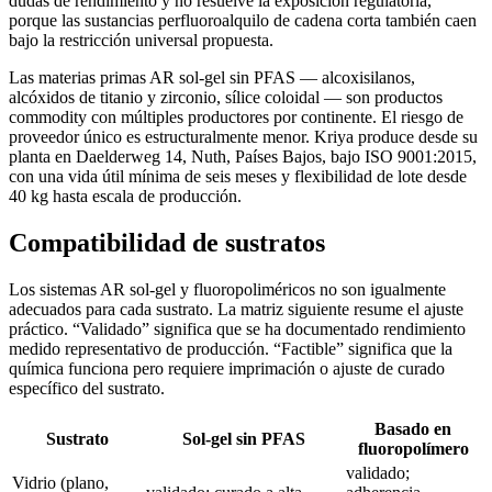
dudas de rendimiento y no resuelve la exposición regulatoria,
porque las sustancias perfluoroalquilo de cadena corta también caen
bajo la restricción universal propuesta.
Las materias primas AR sol-gel sin PFAS — alcoxisilanos,
alcóxidos de titanio y zirconio, sílice coloidal — son productos
commodity con múltiples productores por continente. El riesgo de
proveedor único es estructuralmente menor. Kriya produce desde su
planta en Daelderweg 14, Nuth, Países Bajos, bajo ISO 9001:2015,
con una vida útil mínima de seis meses y flexibilidad de lote desde
40 kg hasta escala de producción.
Compatibilidad de sustratos
Los sistemas AR sol-gel y fluoropoliméricos no son igualmente
adecuados para cada sustrato. La matriz siguiente resume el ajuste
práctico. “Validado” significa que se ha documentado rendimiento
medido representativo de producción. “Factible” significa que la
química funciona pero requiere imprimación o ajuste de curado
específico del sustrato.
Basado en
Sustrato
Sol-gel sin PFAS
fluoropolímero
validado;
Vidrio (plano,