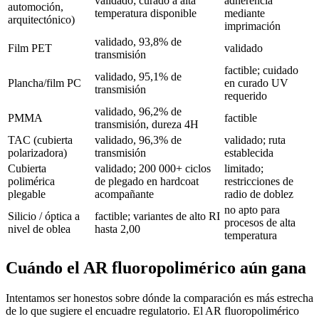
validado; curado a alta
adherencia
automoción,
temperatura disponible
mediante
arquitectónico)
imprimación
validado, 93,8% de
Film PET
validado
transmisión
factible; cuidado
validado, 95,1% de
Plancha/film PC
en curado UV
transmisión
requerido
validado, 96,2% de
PMMA
factible
transmisión, dureza 4H
TAC (cubierta
validado, 96,3% de
validado; ruta
polarizadora)
transmisión
establecida
Cubierta
validado; 200 000+ ciclos
limitado;
polimérica
de plegado en hardcoat
restricciones de
plegable
acompañante
radio de doblez
no apto para
Silicio / óptica a
factible; variantes de alto RI
procesos de alta
nivel de oblea
hasta 2,00
temperatura
Cuándo el AR fluoropolimérico aún gana
Intentamos ser honestos sobre dónde la comparación es más estrecha
de lo que sugiere el encuadre regulatorio. El AR fluoropolimérico