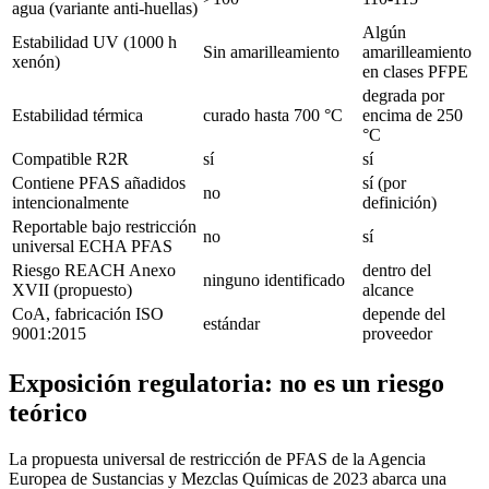
agua (variante anti-huellas)
Algún
Estabilidad UV (1000 h
Sin amarilleamiento
amarilleamiento
xenón)
en clases PFPE
degrada por
Estabilidad térmica
curado hasta 700 °C
encima de 250
°C
Compatible R2R
sí
sí
Contiene PFAS añadidos
sí (por
no
intencionalmente
definición)
Reportable bajo restricción
no
sí
universal ECHA PFAS
Riesgo REACH Anexo
dentro del
ninguno identificado
XVII (propuesto)
alcance
CoA, fabricación ISO
depende del
estándar
9001:2015
proveedor
Exposición regulatoria: no es un riesgo
teórico
La propuesta universal de restricción de PFAS de la Agencia
Europea de Sustancias y Mezclas Químicas de 2023 abarca una