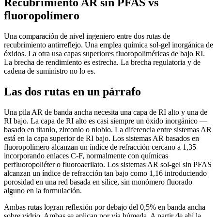
Recubrimiento AR sin PFAS vs
fluoropolímero
Una comparación de nivel ingeniero entre dos rutas de
recubrimiento antirreflejo. Una emplea química sol-gel inorgánica de
óxidos. La otra usa capas superiores fluoropoliméricas de bajo RI.
La brecha de rendimiento es estrecha. La brecha regulatoria y de
cadena de suministro no lo es.
Las dos rutas en un párrafo
Una pila AR de banda ancha necesita una capa de RI alto y una de
RI bajo. La capa de RI alto es casi siempre un óxido inorgánico —
basado en titanio, zirconio o niobio. La diferencia entre sistemas AR
está en la capa superior de RI bajo. Los sistemas AR basados en
fluoropolímero alcanzan un índice de refracción cercano a 1,35
incorporando enlaces C-F, normalmente con químicas
perfluoropoliéter o fluoroacrilato. Los sistemas AR sol-gel sin PFAS
alcanzan un índice de refracción tan bajo como 1,16 introduciendo
porosidad en una red basada en sílice, sin monómero fluorado
alguno en la formulación.
Ambas rutas logran reflexión por debajo del 0,5% en banda ancha
sobre vidrio. Ambas se aplican por vía húmeda. A partir de ahí la