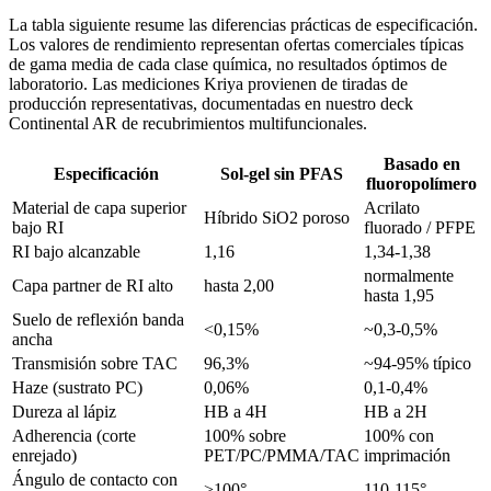
La tabla siguiente resume las diferencias prácticas de especificación.
Los valores de rendimiento representan ofertas comerciales típicas
de gama media de cada clase química, no resultados óptimos de
laboratorio. Las mediciones Kriya provienen de tiradas de
producción representativas, documentadas en nuestro deck
Continental AR de recubrimientos multifuncionales.
Basado en
Especificación
Sol-gel sin PFAS
fluoropolímero
Material de capa superior
Acrilato
Híbrido SiO2 poroso
bajo RI
fluorado / PFPE
RI bajo alcanzable
1,16
1,34-1,38
normalmente
Capa partner de RI alto
hasta 2,00
hasta 1,95
Suelo de reflexión banda
<0,15%
~0,3-0,5%
ancha
Transmisión sobre TAC
96,3%
~94-95% típico
Haze (sustrato PC)
0,06%
0,1-0,4%
Dureza al lápiz
HB a 4H
HB a 2H
Adherencia (corte
100% sobre
100% con
enrejado)
PET/PC/PMMA/TAC
imprimación
Ángulo de contacto con
>100°
110-115°