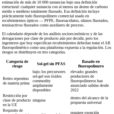
estimación de más de 10 000 sustancias bajo una definición
estructural: cualquier sustancia con al menos un átomo de carbono
metilo o metileno totalmente fluorado. Esa definición incluye
prácticamente todo fluoropolímero comercial usado en
recubrimientos ópticos — PFPE, fluoroacrilatos, silanos fluorados,
tensioactivos fluorados como auxiliares de proceso.
El calendario depende de los análisis socioeconómicos y de las
derogaciones por clase de producto aún por decidir, pero los
ingenieros que hoy especifican recubrimientos deberían tratar el AR
fluoropolimérico como una plataforma expuesta a la regulación. Los
riesgos se distribuyen en tres categorías.
Categoría de
Basado en
Sol-gel sin PFAS
riesgo
fluoropolímero
bajo; los precursores
elevado; grandes
sol-gel son óxidos
productores de
Retiro repentino
commodity
fluoropolímeros han
de materia prima
ampliamente
anunciado salidas desde
disponibles
2022
Restricción por
dentro del alcance de la
clase de producto
ninguna
propuesta universal
en la UE
Requisito de
requiere exención