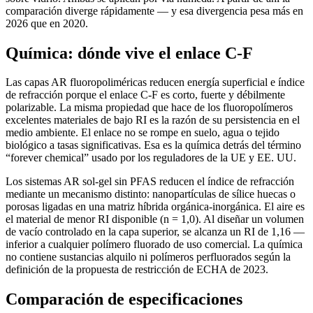
comparación diverge rápidamente — y esa divergencia pesa más en
2026 que en 2020.
Química: dónde vive el enlace C-F
Las capas AR fluoropoliméricas reducen energía superficial e índice
de refracción porque el enlace C-F es corto, fuerte y débilmente
polarizable. La misma propiedad que hace de los fluoropolímeros
excelentes materiales de bajo RI es la razón de su persistencia en el
medio ambiente. El enlace no se rompe en suelo, agua o tejido
biológico a tasas significativas. Esa es la química detrás del término
“forever chemical” usado por los reguladores de la UE y EE. UU.
Los sistemas AR sol-gel sin PFAS reducen el índice de refracción
mediante un mecanismo distinto: nanopartículas de sílice huecas o
porosas ligadas en una matriz híbrida orgánica-inorgánica. El aire es
el material de menor RI disponible (n = 1,0). Al diseñar un volumen
de vacío controlado en la capa superior, se alcanza un RI de 1,16 —
inferior a cualquier polímero fluorado de uso comercial. La química
no contiene sustancias alquilo ni polímeros perfluorados según la
definición de la propuesta de restricción de ECHA de 2023.
Comparación de especificaciones