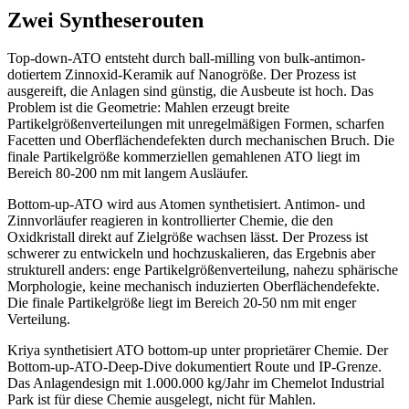
Zwei Syntheserouten
Top-down-ATO entsteht durch ball-milling von bulk-antimon-
dotiertem Zinnoxid-Keramik auf Nanogröße. Der Prozess ist
ausgereift, die Anlagen sind günstig, die Ausbeute ist hoch. Das
Problem ist die Geometrie: Mahlen erzeugt breite
Partikelgrößenverteilungen mit unregelmäßigen Formen, scharfen
Facetten und Oberflächendefekten durch mechanischen Bruch. Die
finale Partikelgröße kommerziellen gemahlenen ATO liegt im
Bereich 80-200 nm mit langem Ausläufer.
Bottom-up-ATO wird aus Atomen synthetisiert. Antimon- und
Zinnvorläufer reagieren in kontrollierter Chemie, die den
Oxidkristall direkt auf Zielgröße wachsen lässt. Der Prozess ist
schwerer zu entwickeln und hochzuskalieren, das Ergebnis aber
strukturell anders: enge Partikelgrößenverteilung, nahezu sphärische
Morphologie, keine mechanisch induzierten Oberflächendefekte.
Die finale Partikelgröße liegt im Bereich 20-50 nm mit enger
Verteilung.
Kriya synthetisiert ATO bottom-up unter proprietärer Chemie. Der
Bottom-up-ATO-Deep-Dive dokumentiert Route und IP-Grenze.
Das Anlagendesign mit 1.000.000 kg/Jahr im Chemelot Industrial
Park ist für diese Chemie ausgelegt, nicht für Mahlen.