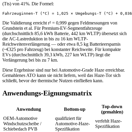
(Tts) von 41%. Die Formel:
Fahrzeuginnen-T (°C) = 1,025 × Umgebungs-T (°C) + 0,036
Die Validierung erreicht r² = 0,999 gegen Feldmessungen von
Grundstein et al. Für Premium-EV-Segmentfahrzeuge
(durchschnittlich 85,6 kWh Batterie, 442 km WLTP) übersetzt sich
die AC-Lastreduktion in bis zu 16 km WLTP-
Reichweitenverlängerung — oder etwa 8,5 kg Batterieersparnis
(~€325 pro Fahrzeug) bei konstanter Reichweite. Für kompakte
EVs (durchschnittlich 39,3 kWh, 227 km WLTP) liegt die
Verlängerung bei bis zu 7 km.
Diese Ergebnisse sind nur bei Automotive-Grade Haze erreichbar.
Gemahlenes ATO kann sie nicht liefern, weil das Haze-Tor sich
schließt, bevor der thermische Nutzen einfließen kann.
Anwendungs-Eignungsmatrix
Top-down
Anwendung
Bottom-up
(gemahlen)
OEM-Automotive
qualifiziert für
verfehlt Haze-
Windschutzscheibe /
Automotive-Haze-
Spezifikation
Schiebedach PVB
Spezifikation