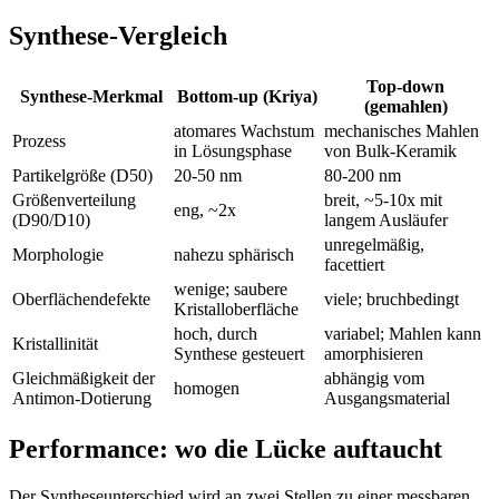
Synthese-Vergleich
Top-down
Synthese-Merkmal
Bottom-up (Kriya)
(gemahlen)
atomares Wachstum
mechanisches Mahlen
Prozess
in Lösungsphase
von Bulk-Keramik
Partikelgröße (D50)
20-50 nm
80-200 nm
Größenverteilung
breit, ~5-10x mit
eng, ~2x
(D90/D10)
langem Ausläufer
unregelmäßig,
Morphologie
nahezu sphärisch
facettiert
wenige; saubere
Oberflächendefekte
viele; bruchbedingt
Kristalloberfläche
hoch, durch
variabel; Mahlen kann
Kristallinität
Synthese gesteuert
amorphisieren
Gleichmäßigkeit der
abhängig vom
homogen
Antimon-Dotierung
Ausgangsmaterial
Performance: wo die Lücke auftaucht
Der Syntheseunterschied wird an zwei Stellen zu einer messbaren