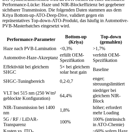
Performance-Lücke: Haze und NIR-Blockeffizienz bei gegebener
sichtbarer Transmission. Die folgenden Daten stammen aus dem
Kriya Bottom-up-ATO-Deep-Dive, validiert gegen ein
repräsentatives Top-down-ATO-Produkt, das häufig in Automotive-
PVB-Masterbatches eingesetzt wird.
Bottom-up
Top-down
Performance-Parameter
(Kriya)
(gemahlen)
Haze nach PVB-Lamination
<0,3%
>1,7%
erfüllt OEM-
verfehlt OEM-
Automotive-Haze-Akzeptanz
Spezifikation
Spezifikation
Effektivität bei gleichem
5× bei gleichem
Baseline
SHGC
solar heat gain
enger;
SHGC-Tuningbereich
0,2-0,7
streuungslimitiert
niedriger bei
VLT bei 515 nm (250 W/m²
64,4%
gleichem NIR-
geblockte Konfiguration)
Block
NIR-Transmission bei 1400
höher; erfordert
1,8%
nm
mehr Loading
5G / RF / LiDAR-
100% (intrinsisch
100%
Transparenz
in ATO-Chemie)
Kosten vs. ITO-
~60% sofern Haze