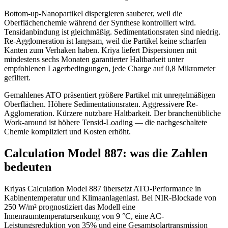
Bottom-up-Nanopartikel dispergieren sauberer, weil die
Oberflächenchemie während der Synthese kontrolliert wird.
Tensidanbindung ist gleichmäßig. Sedimentationsraten sind niedrig.
Re-Agglomeration ist langsam, weil die Partikel keine scharfen
Kanten zum Verhaken haben. Kriya liefert Dispersionen mit
mindestens sechs Monaten garantierter Haltbarkeit unter
empfohlenen Lagerbedingungen, jede Charge auf 0,8 Mikrometer
gefiltert.
Gemahlenes ATO präsentiert größere Partikel mit unregelmäßigen
Oberflächen. Höhere Sedimentationsraten. Aggressivere Re-
Agglomeration. Kürzere nutzbare Haltbarkeit. Der branchenübliche
Work-around ist höhere Tensid-Loading — die nachgeschaltete
Chemie kompliziert und Kosten erhöht.
Calculation Model 887: was die Zahlen
bedeuten
Kriyas Calculation Model 887 übersetzt ATO-Performance in
Kabinentemperatur und Klimaanlagenlast. Bei NIR-Blockade von
250 W/m² prognostiziert das Modell eine
Innenraumtemperatursenkung von 9 °C, eine AC-
Leistungsreduktion von 35% und eine Gesamtsolartransmission