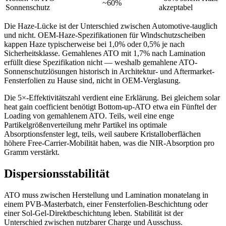
~60%
Sonnenschutz
akzeptabel
Die Haze-Lücke ist der Unterschied zwischen Automotive-tauglich
und nicht. OEM-Haze-Spezifikationen für Windschutzscheiben
kappen Haze typischerweise bei 1,0% oder 0,5% je nach
Sicherheitsklasse. Gemahlenes ATO mit 1,7% nach Lamination
erfüllt diese Spezifikation nicht — weshalb gemahlene ATO-
Sonnenschutzlösungen historisch in Architektur- und Aftermarket-
Fensterfolien zu Hause sind, nicht in OEM-Verglasung.
Die 5×-Effektivitätszahl verdient eine Erklärung. Bei gleichem solar
heat gain coefficient benötigt Bottom-up-ATO etwa ein Fünftel der
Loading von gemahlenem ATO. Teils, weil eine enge
Partikelgrößenverteilung mehr Partikel ins optimale
Absorptionsfenster legt, teils, weil saubere Kristalloberflächen
höhere Free-Carrier-Mobilität haben, was die NIR-Absorption pro
Gramm verstärkt.
Dispersionsstabilität
ATO muss zwischen Herstellung und Lamination monatelang in
einem PVB-Masterbatch, einer Fensterfolien-Beschichtung oder
einer Sol-Gel-Direktbeschichtung leben. Stabilität ist der
Unterschied zwischen nutzbarer Charge und Ausschuss.