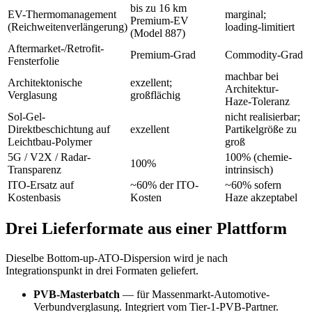
bis zu 16 km
EV-Thermomanagement
marginal;
Premium-EV
(Reichweitenverlängerung)
loading-limitiert
(Model 887)
Aftermarket-/Retrofit-
Premium-Grad
Commodity-Grad
Fensterfolie
machbar bei
Architektonische
exzellent;
Architektur-
Verglasung
großflächig
Haze-Toleranz
Sol-Gel-
nicht realisierbar;
Direktbeschichtung auf
exzellent
Partikelgröße zu
Leichtbau-Polymer
groß
5G / V2X / Radar-
100% (chemie-
100%
Transparenz
intrinsisch)
ITO-Ersatz auf
~60% der ITO-
~60% sofern
Kostenbasis
Kosten
Haze akzeptabel
Drei Lieferformate aus einer Plattform
Dieselbe Bottom-up-ATO-Dispersion wird je nach
Integrationspunkt in drei Formaten geliefert.
PVB-Masterbatch
— für Massenmarkt-Automotive-
Verbundverglasung. Integriert vom Tier-1-PVB-Partner.