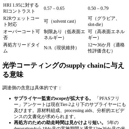
HRI 1.95に対する
0.57 – 0.65
0.50 – 0.79
RIコントラスト
R2Rウェットコー
可（グラビア、
可（solvent cast）
ト対応
slot-die）
オーバーコート可
制限あり（低表面エ
可（高表面エネル
否
ネルギー）
ギー）
再処方リードタイ
12〜36か月（適格
N/A（現状維持）
ム
性評価含む）
光学コーティングのsupply chainに与え
る意味
調達側の含意は具体的です：
サプライヤー監査のscopeが拡大する。
「PFASフリ
ー」アンケートは現在Tier-2より下のサプライヤーにも
及びます。原材料組成、processing aids、分析的エビデ
ンスの文書化が求められます。
再処方のための助走時間は見かけより短い。
5年の
derogationから18か月の実施期間と通常12〜36か月の光