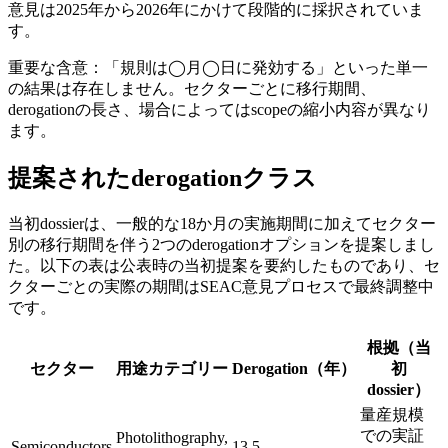
意見は2025年から2026年にかけて段階的に採択されていま
す。
重要な含意：「規則は◯月◯日に発効する」といった単一
の結果は存在しません。セクターごとに移行期間、
derogationの長さ、場合によってはscopeの縮小内容が異なり
ます。
提案されたderogationクラス
当初dossierは、一般的な18か月の実施期間に加えてセクター
別の移行期間を伴う2つのderogationオプションを提案しまし
た。以下の表は公表時の当初提案を要約したものであり、セ
クターごとの実際の期間はSEAC意見プロセスで最終調整中
です。
根拠（当
セクター
用途カテゴリー
Derogation（年）
初
dossier）
量産規模
での実証
Photolithography,
Semiconductors
13.5