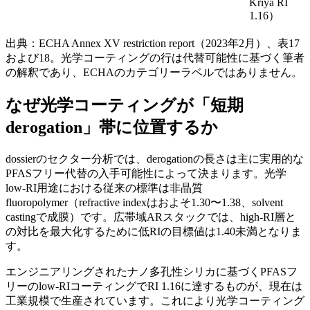
Kriya RI
1.16）
出典：ECHA Annex XV restriction report（2023年2月）、表17
および18。光学コーティングの行は代替可能性に基づく筆者
の解釈であり、ECHAのカテゴリーラベルではありません。
なぜ光学コーティングが「短期
derogation」帯に位置するか
dossierのセクター分析では、derogationの長さは主に実用的な
PFASフリー代替の入手可能性によって決まります。光学
low-RI用途における従来の標準は非晶質
fluoropolymer（refractive indexはおよそ1.30〜1.38、solvent
castingで成膜）です。広帯域ARスタックでは、high-RI層と
の対比を最大化するために低RIの目標値は1.40未満となりま
す。
エンジニアリングされたナノ多孔性シリカに基づくPFASフ
リーのlow-RIコーティングでRI 1.16に達するものが、現在は
工業規模で生産されています。これにより光学コーティング