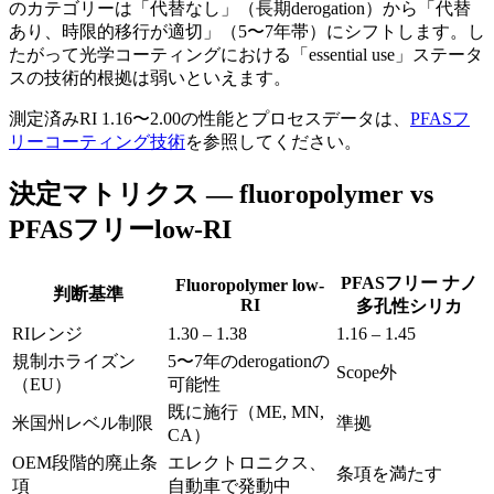
のカテゴリーは「代替なし」（長期derogation）から「代替
あり、時限的移行が適切」（5〜7年帯）にシフトします。し
たがって光学コーティングにおける「essential use」ステータ
スの技術的根拠は弱いといえます。
測定済みRI 1.16〜2.00の性能とプロセスデータは、
PFASフ
リーコーティング技術
を参照してください。
決定マトリクス — fluoropolymer vs
PFASフリーlow-RI
PFASフリー ナノ
Fluoropolymer low-
判断基準
RI
多孔性シリカ
RIレンジ
1.30 – 1.38
1.16 – 1.45
規制ホライズン
5〜7年のderogationの
Scope外
（EU）
可能性
既に施行（ME, MN,
米国州レベル制限
準拠
CA）
OEM段階的廃止条
エレクトロニクス、
条項を満たす
項
自動車で発動中