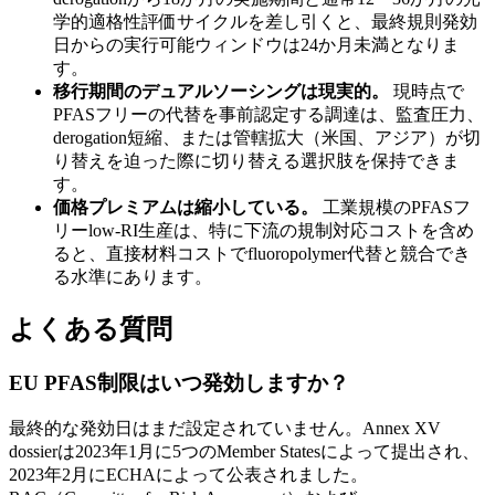
学的適格性評価サイクルを差し引くと、最終規則発効
日からの実行可能ウィンドウは24か月未満となりま
す。
移行期間のデュアルソーシングは現実的。
現時点で
PFASフリーの代替を事前認定する調達は、監査圧力、
derogation短縮、または管轄拡大（米国、アジア）が切
り替えを迫った際に切り替える選択肢を保持できま
す。
価格プレミアムは縮小している。
工業規模のPFASフ
リーlow-RI生産は、特に下流の規制対応コストを含め
ると、直接材料コストでfluoropolymer代替と競合でき
る水準にあります。
よくある質問
EU PFAS制限はいつ発効しますか？
最終的な発効日はまだ設定されていません。Annex XV
dossierは2023年1月に5つのMember Statesによって提出され、
2023年2月にECHAによって公表されました。