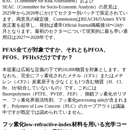
RAC（Committee for Risk Assessment）および
SEAC（Committee for Socio-Economic Analysis）の意見は、
2025年から2026年にかけてセクター別バッチで策定されてい
ます。両意見の確定後、CommissionはREACHのAnnex XVII
改正案を起草し、発効は通常Official Journal掲載後18〜24か
月となります。最初のセクターについて現実的に最も早い適
用日は2027〜2028年です。
PFAS全てが対象ですか、それともPFOA、
PFOS、PFHxSだけですか？
本提案は広範な定義の下で約10,000物質を対象とします。す
なわち、完全にフッ素化されたメチル（CF3-）またはメチ
レン（-CF2-）炭素原子を少なくとも1つ含む物質（H、Cl、
Br、Iが結合していないもの）です。これには
fluoropolymers（PTFE、PVDF、FEP）、側鎖フッ素化ポリマ
ー、フッ素化界面活性剤、フッ素化processing aidsが含まれま
す。Polymers of Low Concern（PLC）のカーブアウトは議論
中ですが既定では認められていません。
フッ素化low-refractive-index材料を用いる光学コー