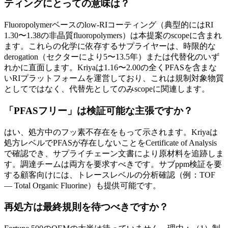
ティングにとっての意味は？
Fluoropolymerベースのlow-RIコーティング（典型的にはRI
1.30〜1.38の非晶質fluoropolymers）は本提案のscopeに含まれ
ます。これらの化学に依存するサプライヤーは、時限的な
derogation（セクターにより5〜13.5年）または代替化のいず
れかに直面します。Kriyaは1.16〜2.00の全くPFASを含まな
いRIプラットフォームを運営しており、これは規制対象物質
としてではなく、代替先としてのみscopeに関連します。
「PFASフリー」は検証可能な主張ですか？
はい、処方中のフッ素不存在をもって示されます。Kriyaは
処方レベルでPFASが存在しないことをCertificate of Analysis
で確認でき、サプライチェーン文書により原材料を追跡しま
す。調達チームは両方を要求すべきです。サブppm検証を要
する顧客向けには、トレースレベルの分析確認（例：TOF
— Total Organic Fluorine）も提供可能です。
再処方は最終規則を待つべきですか？