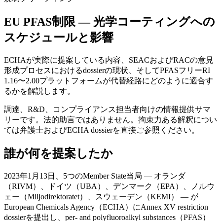
EU PFAS制限 — 光学コーティングへの
スケジュールと影響
ECHAが実際に提案している内容、SEACおよびRACの意見
形成プロセスにおけるdossierの現状、そしてPFASフリーRI
1.16〜2.00プラットフォームが代替経路にどのように適合す
るかを解説します。
調達、R&D、コンプライアンス担当者向けの情報提供サマ
リーです。法的助言ではありません。拘束力ある解釈につい
ては弁護士およびECHA dossierを直接ご参照ください。
誰が何を提案したか
2023年1月13日、5つのMember State当局 — オランダ
（RIVM）、ドイツ（UBA）、デンマーク（EPA）、ノルウ
ェー（Miljodirektoratet）、スウェーデン（KEMI） — が
European Chemicals Agency（ECHA）にAnnex XV restriction
dossierを提出し、per- and polyfluoroalkyl substances（PFAS）