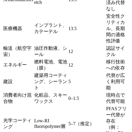
etch
済み代替
なし
安全性ク
リティカ
インプラント、
医療機器
13.5
ル、長期
カテーテル
間の適格
性評価
輸送（航空宇
油圧作動液、シ
認証サイ
12
宙）
ール
クル
燃料電池、電池
移行技術
エネルギー
12
（膜）
への依存
建築用コーティ
代替が広
建設
ング、シーラン
5
く利用可
ト
能
消費者向け混
化粧品、スキー
現時点で
0–1.5
合物
ワックス
代替可能
PFASフリ
ー代替が
光学コーティ
Low-RI
存在
5–7（推定）
fluoropolymer層
ング
（例：