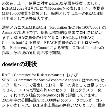
の製造、上市、使用に対する広範な制限を提案しました。
ECHAは2023年2月7日に当該dossierを公表しました。本提案
は約10,000物質を対象とし、範囲としては単一のREACH制
限申請として過去最大です。
法的メカニズムはREACH（Regulation (EC) No 1907/2006）の
Annex XVII改正です。採択は標準的な制限プロセスに従い
ます：ECHA委員会の科学的意見（RACおよびSEAC）、
Commissionによる提案、REACH委員会のコミトロジー投
票、ParliamentおよびCouncilによる審査、Official Journalへの
掲載、その後の適用前の移行期間。
dossierの現状
RAC（Committee for Risk Assessment）および
SEAC（Committee for Socio-Economic Analysis）はdossierをセ
クター別バッチで審査しており、単一の塊としては扱ってい
ません。ECHAは用途を約14のセクター群にクラスター化
し、それぞれを独自のderogation分析で評価しています。
2023年中の公開協議では5,600件超のステークホルダーコメ
ントが寄せられ、ECHA史上最高の件数となりました。最終