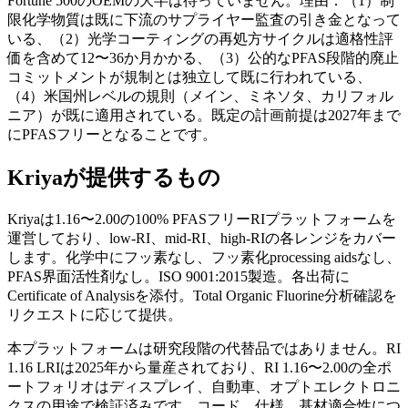
Fortune 500のOEMの大半は待っていません。理由：（1）制
限化学物質は既に下流のサプライヤー監査の引き金となって
いる、（2）光学コーティングの再処方サイクルは適格性評
価を含めて12〜36か月かかる、（3）公的なPFAS段階的廃止
コミットメントが規制とは独立して既に行われている、
（4）米国州レベルの規則（メイン、ミネソタ、カリフォル
ニア）が既に適用されている。既定の計画前提は2027年まで
にPFASフリーとなることです。
Kriyaが提供するもの
Kriyaは1.16〜2.00の100% PFASフリーRIプラットフォームを
運営しており、low-RI、mid-RI、high-RIの各レンジをカバー
します。化学中にフッ素なし、フッ素化processing aidsなし、
PFAS界面活性剤なし。ISO 9001:2015製造。各出荷に
Certificate of Analysisを添付。Total Organic Fluorine分析確認を
リクエストに応じて提供。
本プラットフォームは研究段階の代替品ではありません。RI
1.16 LRIは2025年から量産されており、RI 1.16〜2.00の全ポ
ートフォリオはディスプレイ、自動車、オプトエレクトロニ
クスの用途で検証済みです。コード、仕様、基材適合性につ