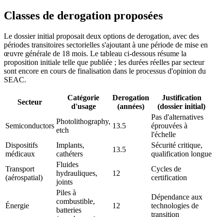
Classes de derogation proposées
Le dossier initial proposait deux options de derogation, avec des
périodes transitoires sectorielles s'ajoutant à une période de mise en
œuvre générale de 18 mois. Le tableau ci-dessous résume la
proposition initiale telle que publiée ; les durées réelles par secteur
sont encore en cours de finalisation dans le processus d'opinion du
SEAC.
Catégorie
Derogation
Justification
Secteur
d'usage
(années)
(dossier initial)
Pas d'alternatives
Photolithography,
Semiconductors
13.5
éprouvées à
etch
l'échelle
Dispositifs
Implants,
Sécurité critique,
13.5
médicaux
cathéters
qualification longue
Fluides
Transport
Cycles de
hydrauliques,
12
(aérospatial)
certification
joints
Piles à
Dépendance aux
combustible,
Énergie
12
technologies de
batteries
transition