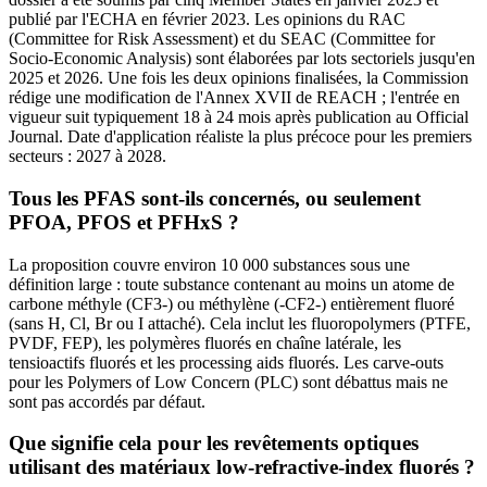
publié par l'ECHA en février 2023. Les opinions du RAC
(Committee for Risk Assessment) et du SEAC (Committee for
Socio-Economic Analysis) sont élaborées par lots sectoriels jusqu'en
2025 et 2026. Une fois les deux opinions finalisées, la Commission
rédige une modification de l'Annex XVII de REACH ; l'entrée en
vigueur suit typiquement 18 à 24 mois après publication au Official
Journal. Date d'application réaliste la plus précoce pour les premiers
secteurs : 2027 à 2028.
Tous les PFAS sont-ils concernés, ou seulement
PFOA, PFOS et PFHxS ?
La proposition couvre environ 10 000 substances sous une
définition large : toute substance contenant au moins un atome de
carbone méthyle (CF3-) ou méthylène (-CF2-) entièrement fluoré
(sans H, Cl, Br ou I attaché). Cela inclut les fluoropolymers (PTFE,
PVDF, FEP), les polymères fluorés en chaîne latérale, les
tensioactifs fluorés et les processing aids fluorés. Les carve-outs
pour les Polymers of Low Concern (PLC) sont débattus mais ne
sont pas accordés par défaut.
Que signifie cela pour les revêtements optiques
utilisant des matériaux low-refractive-index fluorés ?