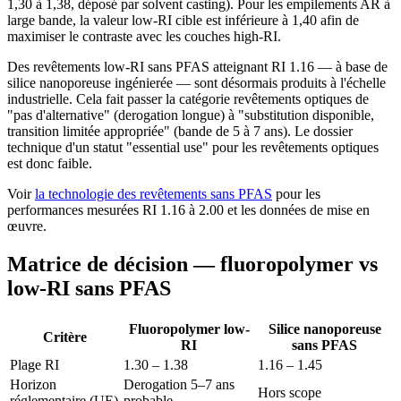
1,30 à 1,38, déposé par solvent casting). Pour les empilements AR à
large bande, la valeur low-RI cible est inférieure à 1,40 afin de
maximiser le contraste avec les couches high-RI.
Des revêtements low-RI sans PFAS atteignant RI 1.16 — à base de
silice nanoporeuse ingénierée — sont désormais produits à l'échelle
industrielle. Cela fait passer la catégorie revêtements optiques de
"pas d'alternative" (derogation longue) à "substitution disponible,
transition limitée appropriée" (bande de 5 à 7 ans). Le dossier
technique d'un statut "essential use" pour les revêtements optiques
est donc faible.
Voir
la technologie des revêtements sans PFAS
pour les
performances mesurées RI 1.16 à 2.00 et les données de mise en
œuvre.
Matrice de décision — fluoropolymer vs
low-RI sans PFAS
Fluoropolymer low-
Silice nanoporeuse
Critère
RI
sans PFAS
Plage RI
1.30 – 1.38
1.16 – 1.45
Horizon
Derogation 5–7 ans
Hors scope
réglementaire (UE)
probable