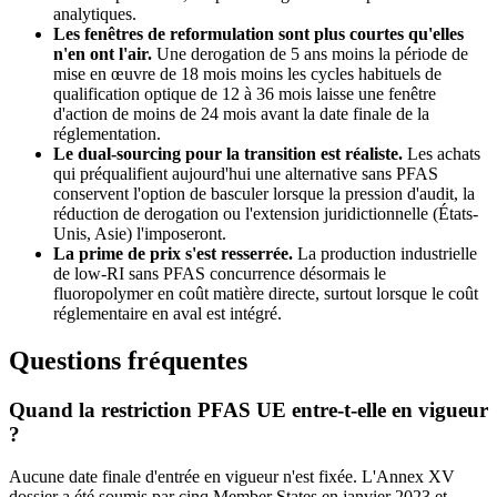
analytiques.
Les fenêtres de reformulation sont plus courtes qu'elles
n'en ont l'air.
Une derogation de 5 ans moins la période de
mise en œuvre de 18 mois moins les cycles habituels de
qualification optique de 12 à 36 mois laisse une fenêtre
d'action de moins de 24 mois avant la date finale de la
réglementation.
Le dual-sourcing pour la transition est réaliste.
Les achats
qui préqualifient aujourd'hui une alternative sans PFAS
conservent l'option de basculer lorsque la pression d'audit, la
réduction de derogation ou l'extension juridictionnelle (États-
Unis, Asie) l'imposeront.
La prime de prix s'est resserrée.
La production industrielle
de low-RI sans PFAS concurrence désormais le
fluoropolymer en coût matière directe, surtout lorsque le coût
réglementaire en aval est intégré.
Questions fréquentes
Quand la restriction PFAS UE entre-t-elle en vigueur
?
Aucune date finale d'entrée en vigueur n'est fixée. L'Annex XV
dossier a été soumis par cinq Member States en janvier 2023 et