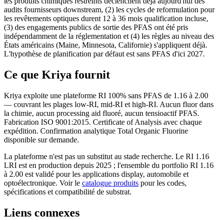
les produits chimiques restreints déclenchent déjà aujourd'hui des
audits fournisseurs downstream, (2) les cycles de reformulation pour
les revêtements optiques durent 12 à 36 mois qualification incluse,
(3) des engagements publics de sortie des PFAS ont été pris
indépendamment de la réglementation et (4) les règles au niveau des
États américains (Maine, Minnesota, Californie) s'appliquent déjà.
L'hypothèse de planification par défaut est sans PFAS d'ici 2027.
Ce que Kriya fournit
Kriya exploite une plateforme RI 100% sans PFAS de 1.16 à 2.00
— couvrant les plages low-RI, mid-RI et high-RI. Aucun fluor dans
la chimie, aucun processing aid fluoré, aucun tensioactif PFAS.
Fabrication ISO 9001:2015. Certificate of Analysis avec chaque
expédition. Confirmation analytique Total Organic Fluorine
disponible sur demande.
La plateforme n'est pas un substitut au stade recherche. Le RI 1.16
LRI est en production depuis 2025 ; l'ensemble du portfolio RI 1.16
à 2.00 est validé pour les applications display, automobile et
optoélectronique. Voir le
catalogue produits
pour les codes,
spécifications et compatibilité de substrat.
Liens connexes