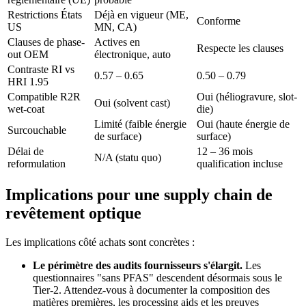
Restrictions États
Déjà en vigueur (ME,
Conforme
US
MN, CA)
Clauses de phase-
Actives en
Respecte les clauses
out OEM
électronique, auto
Contraste RI vs
0.57 – 0.65
0.50 – 0.79
HRI 1.95
Compatible R2R
Oui (héliogravure, slot-
Oui (solvent cast)
wet-coat
die)
Limité (faible énergie
Oui (haute énergie de
Surcouchable
de surface)
surface)
Délai de
12 – 36 mois
N/A (statu quo)
reformulation
qualification incluse
Implications pour une supply chain de
revêtement optique
Les implications côté achats sont concrètes :
Le périmètre des audits fournisseurs s'élargit.
Les
questionnaires "sans PFAS" descendent désormais sous le
Tier-2. Attendez-vous à documenter la composition des
matières premières, les processing aids et les preuves