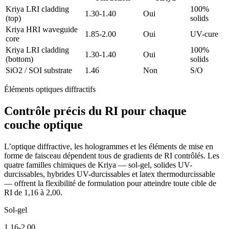
Kriya LRI cladding
100%
1.30-1.40
Oui
(top)
solids
Kriya HRI waveguide
1.85-2.00
Oui
UV-cure
core
Kriya LRI cladding
100%
1.30-1.40
Oui
(bottom)
solids
SiO2 / SOI substrate
1.46
Non
S/O
Éléments optiques diffractifs
Contrôle précis du RI pour chaque
couche optique
L’optique diffractive, les hologrammes et les éléments de mise en
forme de faisceau dépendent tous de gradients de RI contrôlés. Les
quatre familles chimiques de Kriya — sol-gel, solides UV-
durcissables, hybrides UV-durcissables et latex thermodurcissable
— offrent la flexibilité de formulation pour atteindre toute cible de
RI de 1,16 à 2,00.
Sol-gel
1.16-2.00