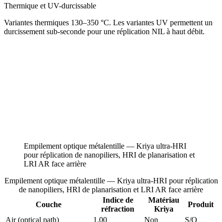
Thermique et UV-durcissable
Variantes thermiques 130–350 °C. Les variantes UV permettent un
durcissement sub-seconde pour une réplication NIL à haut débit.
Empilement optique métalentille — Kriya ultra-HRI
pour réplication de nanopiliers, HRI de planarisation et
LRI AR face arrière
Empilement optique métalentille — Kriya ultra-HRI pour réplication
de nanopiliers, HRI de planarisation et LRI AR face arrière
Indice de
Matériau
Couche
Produit
réfraction
Kriya
Air (optical path)
1.00
Non
S/O