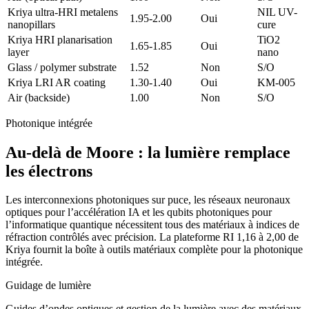
Kriya ultra-HRI metalens
NIL UV-
1.95-2.00
Oui
nanopillars
cure
Kriya HRI planarisation
TiO2
1.65-1.85
Oui
layer
nano
Glass / polymer substrate
1.52
Non
S/O
Kriya LRI AR coating
1.30-1.40
Oui
KM-005
Air (backside)
1.00
Non
S/O
Photonique intégrée
Au-delà de Moore : la lumière remplace
les électrons
Les interconnexions photoniques sur puce, les réseaux neuronaux
optiques pour l’accélération IA et les qubits photoniques pour
l’informatique quantique nécessitent tous des matériaux à indices de
réfraction contrôlés avec précision. La plateforme RI 1,16 à 2,00 de
Kriya fournit la boîte à outils matériaux complète pour la photonique
intégrée.
Guidage de lumière
Guides d’ondes optiques et gestion de la lumière avec des matériaux