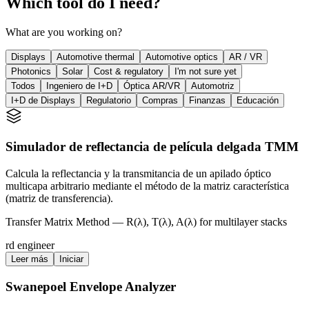
Which tool do I need?
What are you working on?
Displays
Automotive thermal
Automotive optics
AR / VR
Photonics
Solar
Cost & regulatory
I'm not sure yet
Todos
Ingeniero de I+D
Óptica AR/VR
Automotriz
I+D de Displays
Regulatorio
Compras
Finanzas
Educación
Simulador de reflectancia de película delgada TMM
Calcula la reflectancia y la transmitancia de un apilado óptico
multicapa arbitrario mediante el método de la matriz característica
(matriz de transferencia).
Transfer Matrix Method — R(λ), T(λ), A(λ) for multilayer stacks
rd engineer
Leer más
Iniciar
Swanepoel Envelope Analyzer