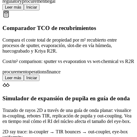
regulatory
procurement
legal
Leer más
Iniciar
Comparador TCO de recubrimientos
Compara el coste total de propiedad por m² recubierto entre
procesos de sputter, evaporación, slot-die en vía húmeda,
huecograbado y Kriya R2R.
Cost/m² comparison: sputter vs evaporation vs wet-chemical vs R2R
procurement
operations
finance
Leer más
Iniciar
Simulador de expansión de pupila en guía de onda
Trazado de rayos 2D a través de una guía de onda planar: visualice
in-coupling, rebotes TIR, replicación de pupila y out-coupling. Vea
en tiempo real cómo el RI del núcleo afecta el tamaño del eye-box.
2D ray trace: in-coupler → TIR bounces → out-coupler, eye-box