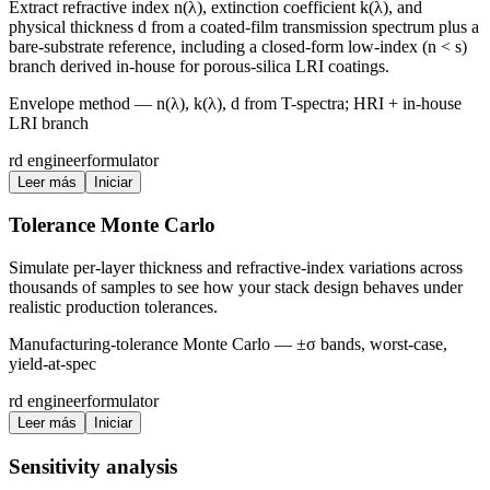
Extract refractive index n(λ), extinction coefficient k(λ), and
physical thickness d from a coated-film transmission spectrum plus a
bare-substrate reference, including a closed-form low-index (n < s)
branch derived in-house for porous-silica LRI coatings.
Envelope method — n(λ), k(λ), d from T-spectra; HRI + in-house
LRI branch
rd engineer
formulator
Leer más
Iniciar
Tolerance Monte Carlo
Simulate per-layer thickness and refractive-index variations across
thousands of samples to see how your stack design behaves under
realistic production tolerances.
Manufacturing-tolerance Monte Carlo — ±σ bands, worst-case,
yield-at-spec
rd engineer
formulator
Leer más
Iniciar
Sensitivity analysis