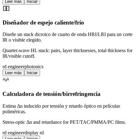
Leer más
Iniciar
Diseñador de espejo caliente/frío
Diseñe un stack dicroico de cuarto de onda HRI/LRI para un corte
IR o visible elegido.
Quarter-wave HL stack: pairs, layer thicknesses, total thickness for
IR/visible cutoff.
rd engineer
photonics
Leer más
Iniciar
Calculadora de tensión/birrefringencia
Estima Δn inducido por tensión y retardo óptico en películas
poliméricas.
Stress-optic Δn and retardance for PET/TAC/PMMA/PC films.
rd engineer
display rd
Leer más
Iniciar