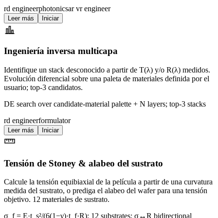
rd engineer
photonics
ar vr engineer
Leer más
Iniciar
Ingeniería inversa multicapa
Identifique un stack desconocido a partir de T(λ) y/o R(λ) medidos.
Evolución diferencial sobre una paleta de materiales definida por el
usuario; top-3 candidatos.
DE search over candidate-material palette + N layers; top-3 stacks
rd engineer
formulator
Leer más
Iniciar
Tensión de Stoney & alabeo del sustrato
Calcule la tensión equibiaxial de la película a partir de una curvatura
medida del sustrato, o prediga el alabeo del wafer para una tensión
objetivo. 12 materiales de sustrato.
σ_f = E·t_s²/(6(1−ν)·t_f·R); 12 substrates; σ↔R bidirectional