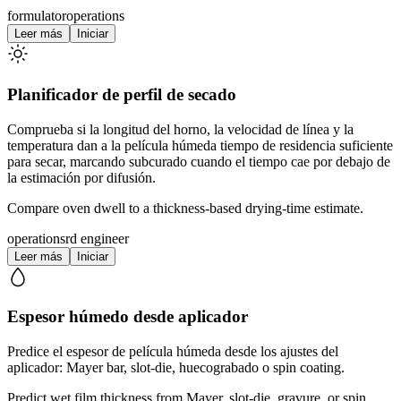
formulator
operations
Leer más
Iniciar
Planificador de perfil de secado
Comprueba si la longitud del horno, la velocidad de línea y la
temperatura dan a la película húmeda tiempo de residencia suficiente
para secar, marcando subcurado cuando el tiempo cae por debajo de
la estimación por difusión.
Compare oven dwell to a thickness-based drying-time estimate.
operations
rd engineer
Leer más
Iniciar
Espesor húmedo desde aplicador
Predice el espesor de película húmeda desde los ajustes del
aplicador: Mayer bar, slot-die, huecograbado o spin coating.
Predict wet film thickness from Mayer, slot-die, gravure, or spin