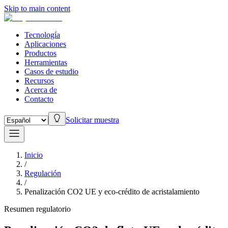
Skip to main content
Tecnología
Aplicaciones
Productos
Herramientas
Casos de estudio
Recursos
Acerca de
Contacto
Solicitar muestra
Inicio
/
Regulación
/
Penalización CO2 UE y eco-crédito de acristalamiento
Resumen regulatorio