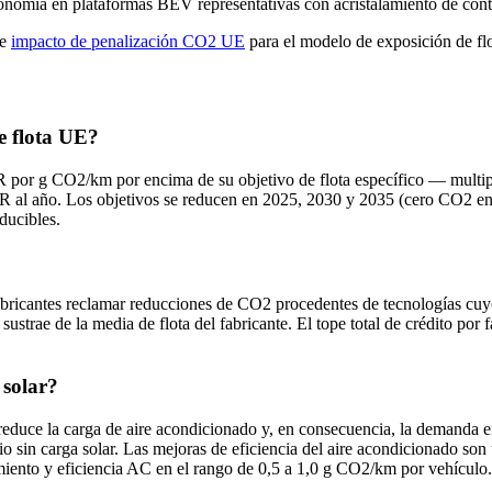
omía en plataformas BEV representativas con acristalamiento de contro
 e
impacto de penalización CO2 UE
para el modelo de exposición de flo
e flota UE?
por g CO2/km por encima de su objetivo de flota específico — multipl
R al año. Los objetivos se reducen en 2025, 2030 y 2035 (cero CO2 e
ducibles.
abricantes reclamar reducciones de CO2 procedentes de tecnologías cuy
strae de la media de flota del fabricante. El tope total de crédito por 
 solar?
e reduce la carga de aire acondicionado y, en consecuencia, la demanda e
 sin carga solar. Las mejoras de eficiencia del aire acondicionado so
miento y eficiencia AC en el rango de 0,5 a 1,0 g CO2/km por vehículo.