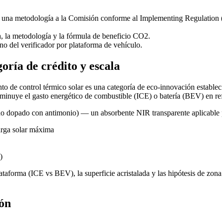
nta una metodología a la Comisión conforme al Implementing Regulatio
, la metodología y la fórmula de beneficio CO2.
eno del verificador por plataforma de vehículo.
oría de crédito y escala
to de control térmico solar es una categoría de eco-innovación estable
isminuye el gasto energético de combustible (ICE) o batería (BEV) en re
taño dopado con antimonio) — un absorbente NIR transparente aplicabl
arga solar máxima
)
ataforma (ICE vs BEV), la superficie acristalada y las hipótesis de zona
ión