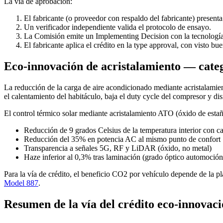
La vía de aprobación:
El fabricante (o proveedor con respaldo del fabricante) prese
Un verificador independiente valida el protocolo de ensayo.
La Comisión emite un Implementing Decision con la tecnología
El fabricante aplica el crédito en la type approval, con visto bu
Eco-innovación de acristalamiento — categ
La reducción de la carga de aire acondicionado mediante acristalamien
el calentamiento del habitáculo, baja el duty cycle del compresor y d
El control térmico solar mediante acristalamiento ATO (óxido de es
Reducción de 9 grados Celsius de la temperatura interior con c
Reducción del 35% en potencia AC al mismo punto de confort
Transparencia a señales 5G, RF y LiDAR (óxido, no metal)
Haze inferior al 0,3% tras laminación (grado óptico automoción
Para la vía de crédito, el beneficio CO2 por vehículo depende de la pl
Model 887
.
Resumen de la vía del crédito eco-innovac