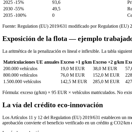
2025
-15%
93,6
Pr
2030
-55%
49,5
Re
2035
-100%
0
Ce
Fuente: Regulation (EU) 2019/631 modificado por Regulation (EU) 202
Exposición de la flota — ejemplo trabajad
La aritmética de la penalización es lineal e inflexible. La tabla sigui
Matriculaciones UE anuales
Exceso +1 g/km
Exceso +2 g/km
Exc
200.000 vehículos
19,0 M EUR
38,0 M EUR
57
800.000 vehículos
76,0 M EUR
152,0 M EUR
22
1.500.000 vehículos
142,5 M EUR
285,0 M EUR
42
Fórmula: exceso (g/km) × 95 EUR × vehículos matriculados. No existe
La vía del crédito eco-innovación
Los Artículos 11 y 12 del Regulation (EU) 2019/631 establecen un m
aprobación convierte el beneficio verificado en un crédito g CO2/km q