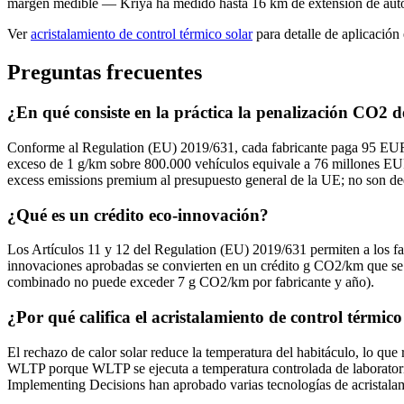
margen medible — Kriya ha medido hasta 16 km de extensión de auton
Ver
acristalamiento de control térmico solar
para detalle de aplicación
Preguntas frecuentes
¿En qué consiste en la práctica la penalización CO2 d
Conforme al Regulation (EU) 2019/631, cada fabricante paga 95 EUR 
exceso de 1 g/km sobre 800.000 vehículos equivale a 76 millones EU
excess emissions premium al presupuesto general de la UE; no son de
¿Qué es un crédito eco-innovación?
Los Artículos 11 y 12 del Regulation (EU) 2019/631 permiten a los f
innovaciones aprobadas se convierten en un crédito g CO2/km que se su
combinado no puede exceder 7 g CO2/km por fabricante y año).
¿Por qué califica el acristalamiento de control térmico
El rechazo de calor solar reduce la temperatura del habitáculo, lo qu
WLTP porque WLTP se ejecuta a temperatura controlada de laboratorio
Implementing Decisions han aprobado varias tecnologías de acristala