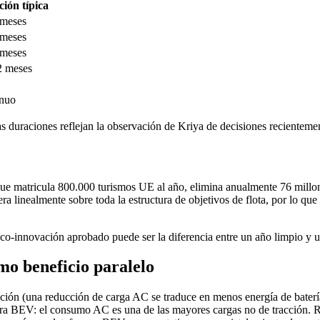
ión típica
 meses
 meses
 meses
2 meses
nuo
 duraciones reflejan la observación de Kriya de decisiones recienteme
que matricula 800.000 turismos UE al año, elimina anualmente 76 mil
ra linealmente sobre toda la estructura de objetivos de flota, por lo qu
eco-innovación aprobado puede ser la diferencia entre un año limpio y u
o beneficio paralelo
ción (una reducción de carga AC se traduce en menos energía de batería
 para BEV: el consumo AC es una de las mayores cargas no de tracción. 