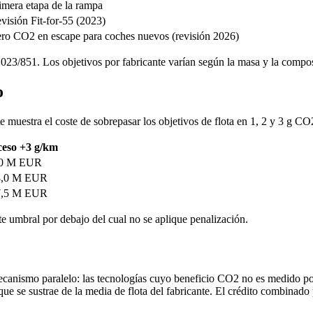
imera etapa de la rampa
visión Fit-for-55 (2023)
ro CO2 en escape para coches nuevos (revisión 2026)
3/851. Los objetivos por fabricante varían según la masa y la compos
o
ente muestra el coste de sobrepasar los objetivos de flota en 1, 2 y 3 g 
eso +3 g/km
,0 M EUR
8,0 M EUR
7,5 M EUR
 umbral por debajo del cual no se aplique penalización.
ecanismo paralelo: las tecnologías cuyo beneficio CO2 no es medido p
ue se sustrae de la media de flota del fabricante. El crédito combinad