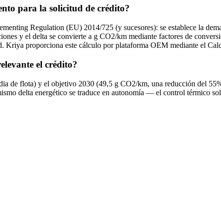
to para la solicitud de crédito?
ementing Regulation (EU) 2014/725 (y sucesores): se establece la deman
iones y el delta se convierte a g CO2/km mediante factores de convers
ed. Kriya proporciona este cálculo por plataforma OEM mediante el Cal
elevante el crédito?
dia de flota) y el objetivo 2030 (49,5 g CO2/km, una reducción del 55
mismo delta energético se traduce en autonomía — el control térmico s