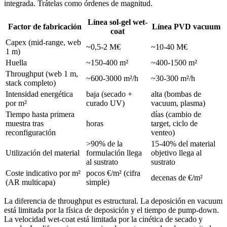
integrada. Trátelas como órdenes de magnitud.
Línea sol-gel wet-
Factor de fabricación
Línea PVD vacuum
coat
Capex (mid-range, web
~0,5-2 M€
~10-40 M€
1 m)
Huella
~150-400 m²
~400-1500 m²
Throughput (web 1 m,
~600-3000 m²/h
~30-300 m²/h
stack completo)
Intensidad energética
baja (secado +
alta (bombas de
por m²
curado UV)
vacuum, plasma)
Tiempo hasta primera
días (cambio de
muestra tras
horas
target, ciclo de
reconfiguración
venteo)
>90% de la
15-40% del material
Utilización del material
formulación llega
objetivo llega al
al sustrato
sustrato
Coste indicativo por m²
pocos €/m² (cifra
decenas de €/m²
(AR multicapa)
simple)
La diferencia de throughput es estructural. La deposición en vacuum
está limitada por la física de deposición y el tiempo de pump-down.
La velocidad wet-coat está limitada por la cinética de secado y