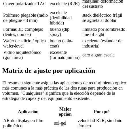
marginal; deformación
Cover polarizador TAC
excelente (R2R)
del sustrato
excelente
Polímero plegable (radio
stack dieléctrico frágil
(flexibilidad
de pliegue <3 mm)
se agrieta al doblar
híbrida)
Formas 3D complejas
bueno (dip,
limitado por sombreado
(lentes, domos)
spray)
line-of-sight
Wafer de silicio / óptica
bueno (spin-
excelente (estándar de
wafer-level
coat)
industria)
Vidrio arquitectónico
excelente
caro a gran escala
(gran área)
(formato jumbo)
Matriz de ajuste por aplicación
El resumen siguiente asigna las aplicaciones de recubrimiento óptico
más comunes a la más práctica de las dos rutas para producción en
volumen. "Cualquiera" significa que la elección depende de la
estrategia de capex y del equipamiento existente.
Mejor
Aplicación
Por qué
opción
AR de display en film
velocidad R2R, sin daño
sol-gel
polimérico
térmico