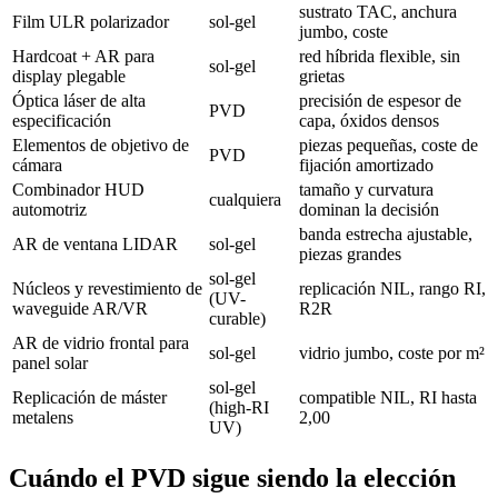
sustrato TAC, anchura
Film ULR polarizador
sol-gel
jumbo, coste
Hardcoat + AR para
red híbrida flexible, sin
sol-gel
display plegable
grietas
Óptica láser de alta
precisión de espesor de
PVD
especificación
capa, óxidos densos
Elementos de objetivo de
piezas pequeñas, coste de
PVD
cámara
fijación amortizado
Combinador HUD
tamaño y curvatura
cualquiera
automotriz
dominan la decisión
banda estrecha ajustable,
AR de ventana LIDAR
sol-gel
piezas grandes
sol-gel
Núcleos y revestimiento de
replicación NIL, rango RI,
(UV-
waveguide AR/VR
R2R
curable)
AR de vidrio frontal para
sol-gel
vidrio jumbo, coste por m²
panel solar
sol-gel
Replicación de máster
compatible NIL, RI hasta
(high-RI
metalens
2,00
UV)
Cuándo el PVD sigue siendo la elección