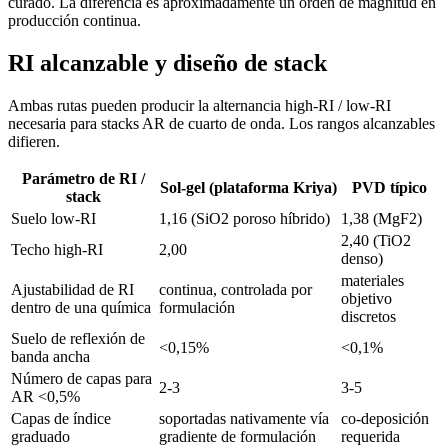
curado. La diferencia es aproximadamente un orden de magnitud en
producción continua.
RI alcanzable y diseño de stack
Ambas rutas pueden producir la alternancia high-RI / low-RI
necesaria para stacks AR de cuarto de onda. Los rangos alcanzables
difieren.
Parámetro de RI /
Sol-gel (plataforma Kriya)
PVD típico
stack
Suelo low-RI
1,16 (SiO2 poroso híbrido)
1,38 (MgF2)
2,40 (TiO2
Techo high-RI
2,00
denso)
materiales
Ajustabilidad de RI
continua, controlada por
objetivo
dentro de una química
formulación
discretos
Suelo de reflexión de
<0,15%
<0,1%
banda ancha
Número de capas para
2-3
3-5
AR <0,5%
Capas de índice
soportadas nativamente vía
co-deposición
graduado
gradiente de formulación
requerida