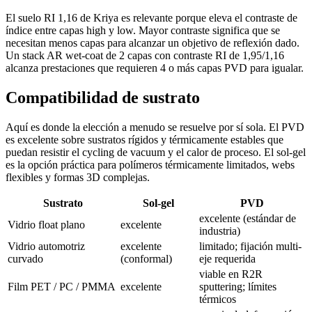
El suelo RI 1,16 de Kriya es relevante porque eleva el contraste de
índice entre capas high y low. Mayor contraste significa que se
necesitan menos capas para alcanzar un objetivo de reflexión dado.
Un stack AR wet-coat de 2 capas con contraste RI de 1,95/1,16
alcanza prestaciones que requieren 4 o más capas PVD para igualar.
Compatibilidad de sustrato
Aquí es donde la elección a menudo se resuelve por sí sola. El PVD
es excelente sobre sustratos rígidos y térmicamente estables que
puedan resistir el cycling de vacuum y el calor de proceso. El sol-gel
es la opción práctica para polímeros térmicamente limitados, webs
flexibles y formas 3D complejas.
Sustrato
Sol-gel
PVD
excelente (estándar de
Vidrio float plano
excelente
industria)
Vidrio automotriz
excelente
limitado; fijación multi-
curvado
(conformal)
eje requerida
viable en R2R
Film PET / PC / PMMA
excelente
sputtering; límites
térmicos