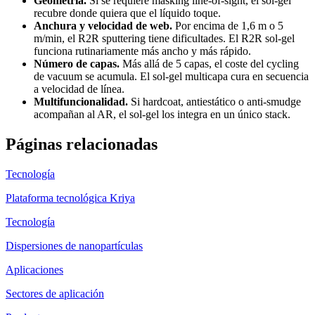
Geometría.
Si se requiere masking line-of-sight, el sol-gel
recubre donde quiera que el líquido toque.
Anchura y velocidad de web.
Por encima de 1,6 m o 5
m/min, el R2R sputtering tiene dificultades. El R2R sol-gel
funciona rutinariamente más ancho y más rápido.
Número de capas.
Más allá de 5 capas, el coste del cycling
de vacuum se acumula. El sol-gel multicapa cura en secuencia
a velocidad de línea.
Multifuncionalidad.
Si hardcoat, antiestático o anti-smudge
acompañan al AR, el sol-gel los integra en un único stack.
Páginas relacionadas
Tecnología
Plataforma tecnológica Kriya
Tecnología
Dispersiones de nanopartículas
Aplicaciones
Sectores de aplicación