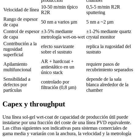
producción
chamber
10-50 m/min típico
0,5-5 m/min R2R
Velocidad de línea
R2R
sputtering
Rango de espesor
50 nm a varios µm
5 nm a ~2 µm
de capa
Control de espesor
±3-5% mediante
±1-2% mediante quartz
de capa
metrología wet-on-wet
crystal monitor
Contribución a la
efecto suavizante
replica la rugosidad del
rugosidad
sobre el sustrato
sustrato
superficial
AR + hardcoat +
Apilamiento
requiere pasos de
antiestático en un
multifuncional
recubrimiento separados
único stack
Sensibilidad a
depende de la sala
controlado por
defectos por
blanca alrededor de la
filtración (0,8 µm)
partículas
chamber
Capex y throughput
Una línea sol-gel wet-coat de capacidad de producción útil puede
instalarse por una fracción del coste de una línea PVD equivalente.
Las cifras siguientes son indicativas para sistemas comerciales de
gama media y variarán con la anchura, la velocidad y la metrología