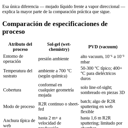
Esa única diferencia — mojado líquido frente a vapor direccional —
explica la mayor parte de la comparación práctica que sigue.
Comparación de especificaciones de
proceso
Atributo del
Sol-gel (wet-
PVD (vacuum)
proceso
chemistry)
Entorno de
alto vacuum, 10⁻⁶ a 10⁻³
presión ambiente
operación
mbar
50-300 °C típico; 400+
Temperatura del
ambiente a 700 °C
°C para dieléctricos
sustrato
(según química)
duros
conformal en
solo line-of-sight;
Cobertura
cualquier geometría
sombreado en piezas 3D
mojada
batch; algo de R2R
R2R continuo o sheet-
Modo de proceso
sputtering en web
fed
flexible
hasta 2 m+ a
hasta 1,6 m R2R
Anchura típica de
velocidad de
sputtering; limitado por
web