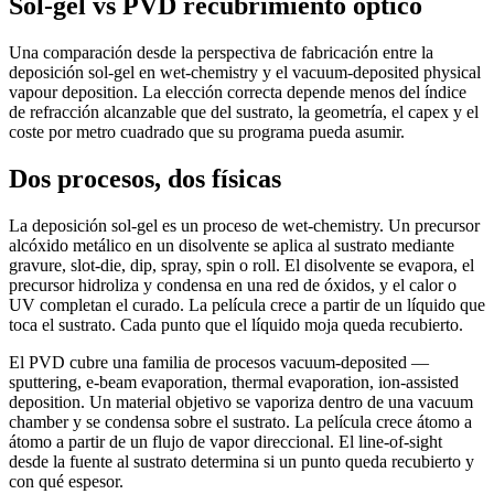
Sol-gel vs PVD recubrimiento óptico
Una comparación desde la perspectiva de fabricación entre la
deposición sol-gel en wet-chemistry y el vacuum-deposited physical
vapour deposition. La elección correcta depende menos del índice
de refracción alcanzable que del sustrato, la geometría, el capex y el
coste por metro cuadrado que su programa pueda asumir.
Dos procesos, dos físicas
La deposición sol-gel es un proceso de wet-chemistry. Un precursor
alcóxido metálico en un disolvente se aplica al sustrato mediante
gravure, slot-die, dip, spray, spin o roll. El disolvente se evapora, el
precursor hidroliza y condensa en una red de óxidos, y el calor o
UV completan el curado. La película crece a partir de un líquido que
toca el sustrato. Cada punto que el líquido moja queda recubierto.
El PVD cubre una familia de procesos vacuum-deposited —
sputtering, e-beam evaporation, thermal evaporation, ion-assisted
deposition. Un material objetivo se vaporiza dentro de una vacuum
chamber y se condensa sobre el sustrato. La película crece átomo a
átomo a partir de un flujo de vapor direccional. El line-of-sight
desde la fuente al sustrato determina si un punto queda recubierto y
con qué espesor.