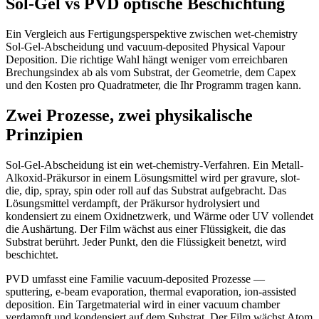
Sol-Gel vs PVD optische Beschichtung
Ein Vergleich aus Fertigungsperspektive zwischen wet-chemistry
Sol-Gel-Abscheidung und vacuum-deposited Physical Vapour
Deposition. Die richtige Wahl hängt weniger vom erreichbaren
Brechungsindex ab als vom Substrat, der Geometrie, dem Capex
und den Kosten pro Quadratmeter, die Ihr Programm tragen kann.
Zwei Prozesse, zwei physikalische
Prinzipien
Sol-Gel-Abscheidung ist ein wet-chemistry-Verfahren. Ein Metall-
Alkoxid-Präkursor in einem Lösungsmittel wird per gravure, slot-
die, dip, spray, spin oder roll auf das Substrat aufgebracht. Das
Lösungsmittel verdampft, der Präkursor hydrolysiert und
kondensiert zu einem Oxidnetzwerk, und Wärme oder UV vollendet
die Aushärtung. Der Film wächst aus einer Flüssigkeit, die das
Substrat berührt. Jeder Punkt, den die Flüssigkeit benetzt, wird
beschichtet.
PVD umfasst eine Familie vacuum-deposited Prozesse —
sputtering, e-beam evaporation, thermal evaporation, ion-assisted
deposition. Ein Targetmaterial wird in einer vacuum chamber
verdampft und kondensiert auf dem Substrat. Der Film wächst Atom