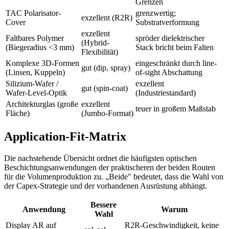
Grenzen
TAC Polarisator-
grenzwertig;
exzellent (R2R)
Cover
Substratverformung
exzellent
Faltbares Polymer
spröder dielektrischer
(Hybrid-
(Biegeradius <3 mm)
Stack bricht beim Falten
Flexibilität)
Komplexe 3D-Formen
eingeschränkt durch line-
gut (dip, spray)
(Linsen, Kuppeln)
of-sight Abschattung
Silizium-Wafer /
exzellent
gut (spin-coat)
Wafer-Level-Optik
(Industriestandard)
Architekturglas (große
exzellent
teuer in großem Maßstab
Fläche)
(Jumbo-Format)
Application-Fit-Matrix
Die nachstehende Übersicht ordnet die häufigsten optischen
Beschichtungsanwendungen der praktischeren der beiden Routen
für die Volumenproduktion zu. „Beide" bedeutet, dass die Wahl von
der Capex-Strategie und der vorhandenen Ausrüstung abhängt.
Bessere
Anwendung
Warum
Wahl
Display AR auf
R2R-Geschwindigkeit, keine