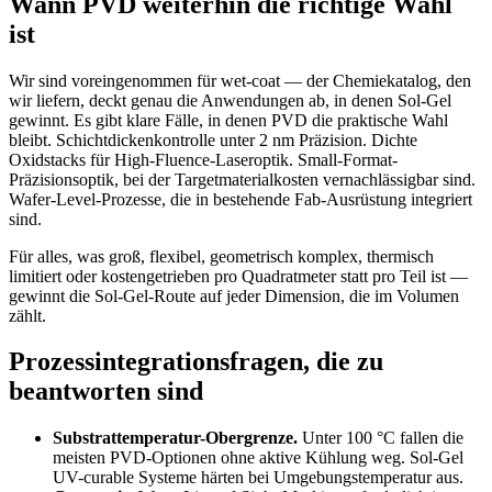
Wann PVD weiterhin die richtige Wahl
ist
Wir sind voreingenommen für wet-coat — der Chemiekatalog, den
wir liefern, deckt genau die Anwendungen ab, in denen Sol-Gel
gewinnt. Es gibt klare Fälle, in denen PVD die praktische Wahl
bleibt. Schichtdickenkontrolle unter 2 nm Präzision. Dichte
Oxidstacks für High-Fluence-Laseroptik. Small-Format-
Präzisionsoptik, bei der Targetmaterialkosten vernachlässigbar sind.
Wafer-Level-Prozesse, die in bestehende Fab-Ausrüstung integriert
sind.
Für alles, was groß, flexibel, geometrisch komplex, thermisch
limitiert oder kostengetrieben pro Quadratmeter statt pro Teil ist —
gewinnt die Sol-Gel-Route auf jeder Dimension, die im Volumen
zählt.
Prozessintegrationsfragen, die zu
beantworten sind
Substrattemperatur-Obergrenze.
Unter 100 °C fallen die
meisten PVD-Optionen ohne aktive Kühlung weg. Sol-Gel
UV-curable Systeme härten bei Umgebungstemperatur aus.