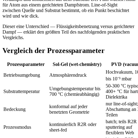
für Atom aus einem gerichteten Dampfstrom. Line-of-Sight
zwischen Quelle und Substrat bestimmt, ob ein Punkt beschichtet
wird und wie dick.
Dieser eine Unterschied — Flüssigkeitsbenetzung versus gerichteter
Dampf — erklärt den größten Teil des nachfolgenden praktischen
Vergleichs.
Vergleich der Prozessparameter
Prozessparameter
Sol-Gel (wet-chemistry)
PVD (vacuu
Hochvakuum, 1
Betriebsumgebung
Atmosphärendruck
bis 10⁻³ mbar
50-300 °C typis
Umgebungstemperatur bis
Substrattemperatur
400+ °C für hart
700 °C (chemieabhängig)
Dielektrika
nur line-of-sight;
konformal auf jeder
Bedeckung
Abschattung an
benetzten Geometrie
Teilen
batch; teils R2R
kontinuierlich R2R oder
Prozessmodus
sputtering auf
sheet-fed
flexiblem Web