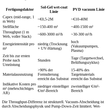
Sol-Gel wet-coat
Fertigungsfaktor
PVD vacuum Linie
Linie
Capex (mid-range, 1
~€0,5-2M
~€10-40M
m Web)
Stellfläche
~150-400 m²
~400-1500 m²
Throughput (1 m
~600-3000 m²/h
~30-300 m²/h
Web, voller Stack)
hoch
Energieintensität pro
niedrig (Trocknung
(Vakuumpumpen,
m²
+ UV-Härtung)
Plasma)
Zeit bis zur ersten
Tage (Targetwechsel,
Probe nach
Stunden
Belüftungszyklus)
Umrüstung
>90% der
15-40% des
Materialausnutzung
Formulierung
Targetmaterials
erreicht das Substrat
erreicht das Substrat
Indikative Kosten pro
niedriger einstelliger
zweistelliger €/m²-
m² (mehrschichtiges
€/m²-Bereich
Bereich
AR)
Die Throughput-Differenz ist strukturell. Vacuum-Abscheidung ist
durch Abscheidungsphysik und Pump-Down-Zeit limitiert. Wet-