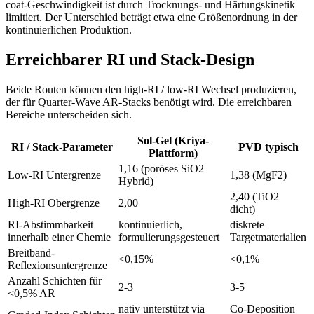
coat-Geschwindigkeit ist durch Trocknungs- und Härtungskinetik
limitiert. Der Unterschied beträgt etwa eine Größenordnung in der
kontinuierlichen Produktion.
Erreichbarer RI und Stack-Design
Beide Routen können den high-RI / low-RI Wechsel produzieren,
der für Quarter-Wave AR-Stacks benötigt wird. Die erreichbaren
Bereiche unterscheiden sich.
Sol-Gel (Kriya-
RI / Stack-Parameter
PVD typisch
Plattform)
1,16 (poröses SiO2
Low-RI Untergrenze
1,38 (MgF2)
Hybrid)
2,40 (TiO2
High-RI Obergrenze
2,00
dicht)
RI-Abstimmbarkeit
kontinuierlich,
diskrete
innerhalb einer Chemie
formulierungsgesteuert
Targetmaterialien
Breitband-
<0,15%
<0,1%
Reflexionsuntergrenze
Anzahl Schichten für
2-3
3-5
<0,5% AR
nativ unterstützt via
Co-Deposition