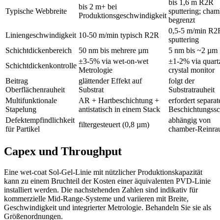
bis 1,6 m R2R
bis 2 m+ bei
Typische Webbreite
sputtering; cham
Produktionsgeschwindigkeit
begrenzt
0,5-5 m/min R2
Liniengeschwindigkeit
10-50 m/min typisch R2R
sputtering
Schichtdickenbereich
50 nm bis mehrere µm
5 nm bis ~2 µm
±3-5% via wet-on-wet
±1-2% via quart
Schichtdickenkontrolle
Metrologie
crystal monitor
Beitrag
glättender Effekt auf
folgt der
Oberflächenrauheit
Substrat
Substratrauheit
Multifunktionale
AR + Hartbeschichtung +
erfordert separat
Stapelung
antistatisch in einem Stack
Beschichtungssch
Defektempfindlichkeit
abhängig von
filtergesteuert (0,8 µm)
für Partikel
chamber-Reinr
Capex und Throughput
Eine wet-coat Sol-Gel-Linie mit nützlicher Produktionskapazität
kann zu einem Bruchteil der Kosten einer äquivalenten PVD-Linie
installiert werden. Die nachstehenden Zahlen sind indikativ für
kommerzielle Mid-Range-Systeme und variieren mit Breite,
Geschwindigkeit und integrierter Metrologie. Behandeln Sie sie als
Größenordnungen.