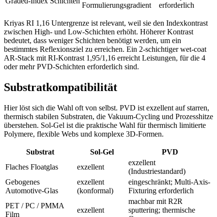
Graded-Index Schichten
Formulierungsgradient
erforderlich
Kriyas RI 1,16 Untergrenze ist relevant, weil sie den Indexkontrast
zwischen High- und Low-Schichten erhöht. Höherer Kontrast
bedeutet, dass weniger Schichten benötigt werden, um ein
bestimmtes Reflexionsziel zu erreichen. Ein 2-schichtiger wet-coat
AR-Stack mit RI-Kontrast 1,95/1,16 erreicht Leistungen, für die 4
oder mehr PVD-Schichten erforderlich sind.
Substratkompatibilität
Hier löst sich die Wahl oft von selbst. PVD ist exzellent auf starren,
thermisch stabilen Substraten, die Vakuum-Cycling und Prozesshitze
überstehen. Sol-Gel ist die praktische Wahl für thermisch limitierte
Polymere, flexible Webs und komplexe 3D-Formen.
Substrat
Sol-Gel
PVD
exzellent
Flaches Floatglas
exzellent
(Industriestandard)
Gebogenes
exzellent
eingeschränkt; Multi-Axis-
Automotive-Glas
(konformal)
Fixturing erforderlich
machbar mit R2R
PET / PC / PMMA
exzellent
sputtering; thermische
Film