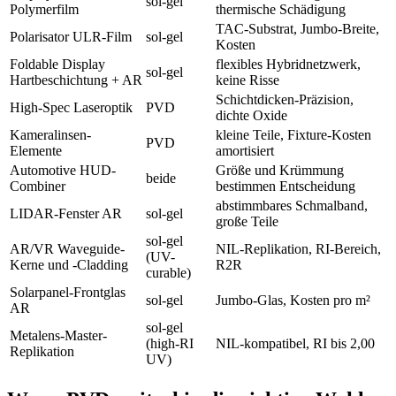
sol-gel
Polymerfilm
thermische Schädigung
TAC-Substrat, Jumbo-Breite,
Polarisator ULR-Film
sol-gel
Kosten
Foldable Display
flexibles Hybridnetzwerk,
sol-gel
Hartbeschichtung + AR
keine Risse
Schichtdicken-Präzision,
High-Spec Laseroptik
PVD
dichte Oxide
Kameralinsen-
kleine Teile, Fixture-Kosten
PVD
Elemente
amortisiert
Automotive HUD-
Größe und Krümmung
beide
Combiner
bestimmen Entscheidung
abstimmbares Schmalband,
LIDAR-Fenster AR
sol-gel
große Teile
sol-gel
AR/VR Waveguide-
NIL-Replikation, RI-Bereich,
(UV-
Kerne und -Cladding
R2R
curable)
Solarpanel-Frontglas
sol-gel
Jumbo-Glas, Kosten pro m²
AR
sol-gel
Metalens-Master-
(high-RI
NIL-kompatibel, RI bis 2,00
Replikation
UV)