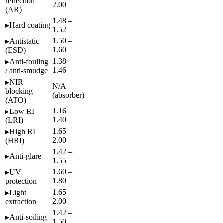
reflection
2.00
(AR)
1.48 –
▸
Hard coating
1.52
1.50 –
▸
Antistatic
1.60
(ESD)
1.38 –
▸
Anti-fouling
1.46
/ anti-smudge
▸
NIR
N/A
blocking
(absorber)
(ATO)
1.16 –
▸
Low RI
1.40
(LRI)
1.65 –
▸
High RI
2.00
(HRI)
1.42 –
▸
Anti-glare
1.55
1.60 –
▸
UV
1.80
protection
1.65 –
▸
Light
2.00
extraction
1.42 –
▸
Anti-soiling
1.50