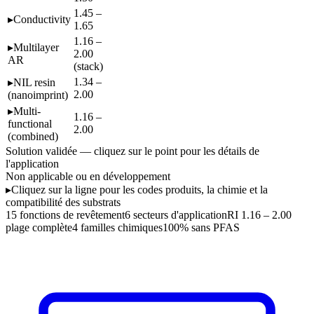
1.45 –
▸
Conductivity
1.65
1.16 –
▸
Multilayer
2.00
AR
(stack)
1.34 –
▸
NIL resin
2.00
(nanoimprint)
▸
Multi-
1.16 –
functional
2.00
(combined)
Solution validée — cliquez sur le point pour les détails de
l'application
Non applicable ou en développement
▸
Cliquez sur la ligne pour les codes produits, la chimie et la
compatibilité des substrats
15
fonctions de revêtement
6
secteurs d'application
RI 1.16 – 2.00
plage complète
4
familles chimiques
100%
sans PFAS