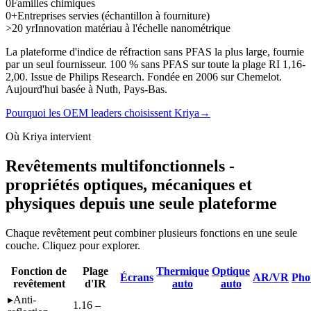
0
Familles chimiques
0
+
Entreprises servies (échantillon à fourniture)
>20 yr
Innovation matériau à l'échelle nanométrique
La plateforme d'indice de réfraction sans PFAS la plus large, fournie
par un seul fournisseur. 100 % sans PFAS sur toute la plage RI 1,16-
2,00. Issue de Philips Research. Fondée en 2006 sur Chemelot.
Aujourd'hui basée à Nuth, Pays-Bas.
Pourquoi les OEM leaders choisissent Kriya
→
Où Kriya intervient
Revêtements multifonctionnels -
propriétés optiques, mécaniques et
physiques depuis une seule plateforme
Chaque revêtement peut combiner plusieurs fonctions en une seule
couche. Cliquez pour explorer.
Fonction de
Plage
Thermique
Optique
Écrans
AR/VR
Pho
revêtement
d'IR
auto
auto
▸
Anti-
1.16 –