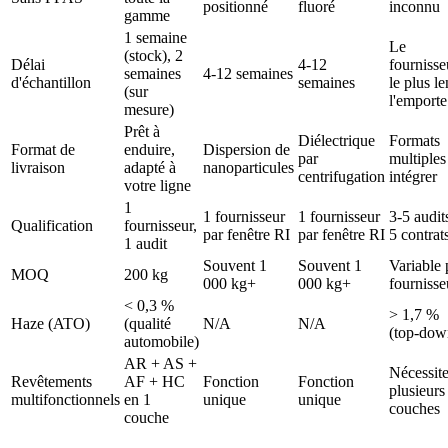
positionné
fluoré
inconnu
gamme
1 semaine
Le
(stock), 2
Délai
4-12
fournisse
semaines
4-12 semaines
d'échantillon
semaines
le plus le
(sur
l'emporte
mesure)
Prêt à
Diélectrique
Formats
Format de
enduire,
Dispersion de
par
multiples
livraison
adapté à
nanoparticules
centrifugation
intégrer
votre ligne
1
1 fournisseur
1 fournisseur
3-5 audit
Qualification
fournisseur,
par fenêtre RI
par fenêtre RI
5 contrat
1 audit
Souvent 1
Souvent 1
Variable 
MOQ
200 kg
000 kg+
000 kg+
fournisse
< 0,3 %
> 1,7 %
Haze (ATO)
(qualité
N/A
N/A
(top-dow
automobile)
AR + AS +
Nécessit
Revêtements
AF + HC
Fonction
Fonction
plusieurs
multifonctionnels
en 1
unique
unique
couches
couche