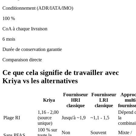
Conditionnement (ADR/IATA/IMO)
100 %
CoA à chaque livraison
6 mois
Durée de conservation garantie
Comparaison directe
Ce que cela signifie de travailler avec
Kriya vs les alternatives
Fournisseur
Fournisseur
Approc
Kriya
HRI
LRI
multi
classique
classique
fourniss
1,16 - 2,00
Dépend 
Plage RI
(source
Jusqu'à ~1,9
~1,1 - 1,5
la
unique)
combinai
100 % sur
Non
Souvent
Mixte /
Sans PFAS
toute la