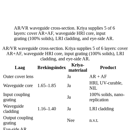
AR/VR waveguide cross-section. Kriya supplies 5 of 6
layers: cover AR+AF, waveguide HRI core, input
grating (100% solids), LRI cladding, and eye-side AR.
AR/VR waveguide cross-section. Kriya supplies 5 of 6 layers: cover
AR+AF, waveguide HRI core, input grating (100% solids), LRI
cladding, and eye-side AR.
Kriya-
Laag
Brekingsindex
Product
materiaal
Outer cover lens
Ja
AR + AF
HRI, UV-curable,
Waveguide core
1.65–1.85
Ja
NIL
Input coupling
100% solids, nano-
Ja
grating
replication
Waveguide
1.16–1.40
Ja
LRI cladding
cladding
Output coupling
Nee
n.v.t.
grating
Eye-side AR