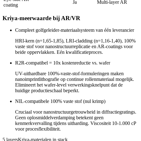
Ja
Multi-layer AR
coating
Kriya-meerwaarde bij AR/VR
Compleet golfgeleider-materiaalsysteem van één leverancier
HRI-kern (n=1,65-1,85), LRI-cladding (n=1,16-1,40), 100%
vaste stof voor nanostructuurreplicatie en AR-coatings voor
beide oppervlakken. Eén kwalificatieproces.
R2R-compatibel = 10x kostenreductie vs. wafer
UV-uithardbare 100%-vaste-stof-formuleringen maken
nanoimprintlithografie op continue rollenmateriaal mogelijk.
Elimineert het wafer-level verwerkingsknelpunt dat de
huidige productieschaal beperkt.
NIL-compatibele 100% vaste stof (nul krimp)
Cruciaal voor nanostructuurgetrouwheid in diffractiegratings.
Geen oplosmiddelverdamping betekent geen
kenmerkvervalling tijdens uitharding. Viscositeit 10-1.000 cP
voor procesflexibiliteit.
5 layers
Kriya-materialen in stack