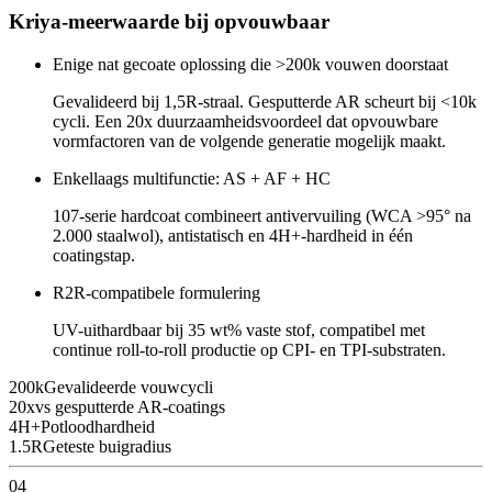
Kriya-meerwaarde bij opvouwbaar
Enige nat gecoate oplossing die >200k vouwen doorstaat
Gevalideerd bij 1,5R-straal. Gesputterde AR scheurt bij <10k
cycli. Een 20x duurzaamheidsvoordeel dat opvouwbare
vormfactoren van de volgende generatie mogelijk maakt.
Enkellaags multifunctie: AS + AF + HC
107-serie hardcoat combineert antivervuiling (WCA >95° na
2.000 staalwol), antistatisch en 4H+-hardheid in één
coatingstap.
R2R-compatibele formulering
UV-uithardbaar bij 35 wt% vaste stof, compatibel met
continue roll-to-roll productie op CPI- en TPI-substraten.
200k
Gevalideerde vouwcycli
20x
vs gesputterde AR-coatings
4H+
Potloodhardheid
1.5R
Geteste buigradius
04