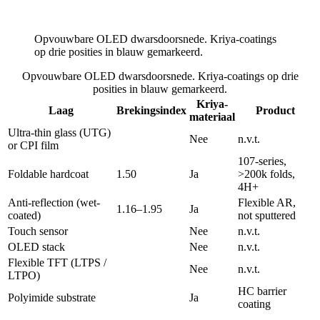
Opvouwbare OLED dwarsdoorsnede. Kriya-coatings
op drie posities in blauw gemarkeerd.
Opvouwbare OLED dwarsdoorsnede. Kriya-coatings op drie
posities in blauw gemarkeerd.
Kriya-
Laag
Brekingsindex
Product
materiaal
Ultra-thin glass (UTG)
Nee
n.v.t.
or CPI film
107-series,
Foldable hardcoat
1.50
Ja
>200k folds,
4H+
Anti-reflection (wet-
Flexible AR,
1.16–1.95
Ja
coated)
not sputtered
Touch sensor
Nee
n.v.t.
OLED stack
Nee
n.v.t.
Flexible TFT (LTPS /
Nee
n.v.t.
LTPO)
HC barrier
Polyimide substrate
Ja
coating