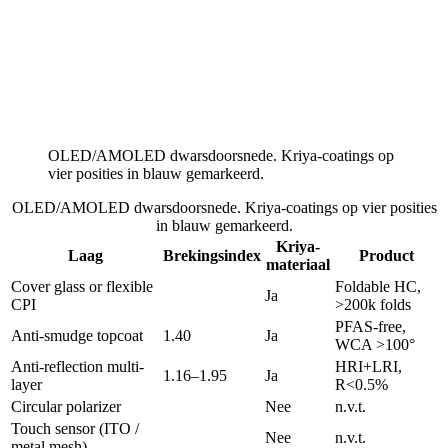
OLED/AMOLED dwarsdoorsnede. Kriya-coatings op
vier posities in blauw gemarkeerd.
OLED/AMOLED dwarsdoorsnede. Kriya-coatings op vier posities
in blauw gemarkeerd.
Kriya-
Laag
Brekingsindex
Product
materiaal
Cover glass or flexible
Foldable HC,
Ja
CPI
>200k folds
PFAS-free,
Anti-smudge topcoat
1.40
Ja
WCA >100°
Anti-reflection multi-
HRI+LRI,
1.16–1.95
Ja
layer
R<0.5%
Circular polarizer
Nee
n.v.t.
Touch sensor (ITO /
Nee
n.v.t.
metal mesh)