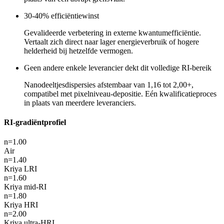
30-40% efficiëntiewinst
Gevalideerde verbetering in externe kwantumefficiëntie.
Vertaalt zich direct naar lager energieverbruik of hogere
helderheid bij hetzelfde vermogen.
Geen andere enkele leverancier dekt dit volledige RI-bereik
Nanodeeltjesdispersies afstembaar van 1,16 tot 2,00+,
compatibel met pixelniveau-depositie. Eén kwalificatieproces
in plaats van meerdere leveranciers.
RI-gradiëntprofiel
n=
1.00
Air
n=
1.40
Kriya LRI
n=
1.60
Kriya mid-RI
n=
1.80
Kriya HRI
n=
2.00
Kriya ultra-HRI