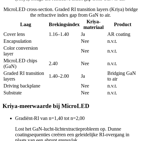
MicroLED cross-section. Graded RI transition layers (Kriya) bridge
the refractive index gap from GaN to air.
Kriya-
Laag
Brekingsindex
Product
materiaal
Cover lens
1.16–1.40
Ja
AR coating
Encapsulation
Nee
n.v.t.
Color conversion
Nee
n.v.t.
layer
MicroLED chips
2.40
Nee
n.v.t.
(GaN)
Graded RI transition
Bridging GaN
1.40–2.00
Ja
layers
to air
Driving backplane
Nee
n.v.t.
Substrate
Nee
n.v.t.
Kriya-meerwaarde bij MicroLED
Gradiënt-RI van n=1,40 tot n=2,00
Lost het GaN-lucht-lichtextractieprobleem op. Dunne
coatingsequenties creëren een geleidelijke RI-overgang in
plaats van een abrupt grensvlak.