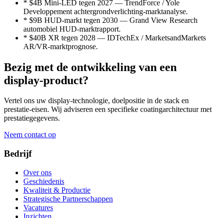
*
$4B Mini-LED tegen 2027 — TrendForce / Yole
Developpement achtergrondverlichting-marktanalyse.
*
$9B HUD-markt tegen 2030 — Grand View Research
automobiel HUD-marktrapport.
*
$40B XR tegen 2028 — IDTechEx / MarketsandMarkets
AR/VR-marktprognose.
Bezig met de ontwikkeling van een
display-product?
Vertel ons uw display-technologie, doelpositie in de stack en
prestatie-eisen. Wij adviseren een specifieke coatingarchitectuur met
prestatiegegevens.
Neem contact op
Bedrijf
Over ons
Geschiedenis
Kwaliteit & Productie
Strategische Partnerschappen
Vacatures
Inzichten