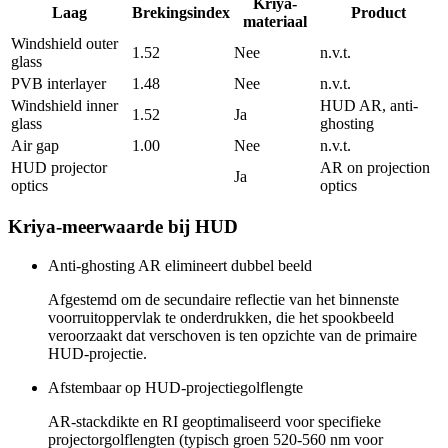
Kriya-
Laag
Brekingsindex
Product
materiaal
Windshield outer
1.52
Nee
n.v.t.
glass
PVB interlayer
1.48
Nee
n.v.t.
Windshield inner
HUD AR, anti-
1.52
Ja
glass
ghosting
Air gap
1.00
Nee
n.v.t.
HUD projector
AR on projection
Ja
optics
optics
Kriya-meerwaarde bij HUD
Anti-ghosting AR elimineert dubbel beeld
Afgestemd om de secundaire reflectie van het binnenste
voorruitoppervlak te onderdrukken, die het spookbeeld
veroorzaakt dat verschoven is ten opzichte van de primaire
HUD-projectie.
Afstembaar op HUD-projectiegolflengte
AR-stackdikte en RI geoptimaliseerd voor specifieke
projectorgolflengten (typisch groen 520-560 nm voor