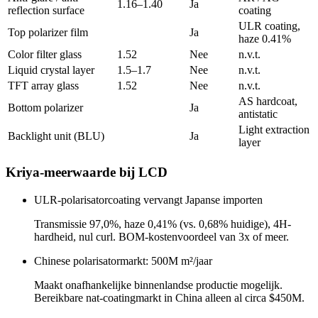
1.16–1.40
Ja
reflection surface
coating
ULR coating,
Top polarizer film
Ja
haze 0.41%
Color filter glass
1.52
Nee
n.v.t.
Liquid crystal layer
1.5–1.7
Nee
n.v.t.
TFT array glass
1.52
Nee
n.v.t.
AS hardcoat,
Bottom polarizer
Ja
antistatic
Light extraction
Backlight unit (BLU)
Ja
layer
Kriya-meerwaarde bij LCD
ULR-polarisatorcoating vervangt Japanse importen
Transmissie 97,0%, haze 0,41% (vs. 0,68% huidige), 4H-
hardheid, nul curl. BOM-kostenvoordeel van 3x of meer.
Chinese polarisatormarkt: 500M m²/jaar
Maakt onafhankelijke binnenlandse productie mogelijk.
Bereikbare nat-coatingmarkt in China alleen al circa $450M.