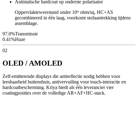
Antistatische hardcoat op onderste polarisator
Oppervlakteweerstand onder 10⁹ ohm/sq, HC+AS
gecombineerd in één laag, voorkomt stofaantrekking tijdens
assemblage.
97.0%
Transmissie
0.41%
Haze
02
OLED / AMOLED
Zelf-emitterende displays die antireflectie nodig hebben voor
leesbaarheid buitenshuis, antivervuiling voor touch-interactie en
hardcoatbescherming. Kriya biedt als één leverancier vier
coatingposities over de volledige AR+AF+HC-stack.