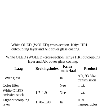
White OLED (WOLED) cross-section. Kriya HRI
outcoupling layer and AR cover glass coating.
White OLED (WOLED) cross-section. Kriya HRI outcoupling
layer and AR cover glass coating.
Kriya-
Laag
Brekingsindex
Product
materiaal
AR, 93.8%+
Cover glass
Ja
transmission
Color filter
Nee
n.v.t.
White OLED
1.7–1.9
Nee
n.v.t.
emissive stack
Light outcoupling
HRI
1.70–1.90
Ja
layer
nanoparticles