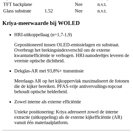
TFT backplane
Nee
n.v.t.
Glass substrate
1.52
Nee
n.v.t.
Kriya-meerwaarde bij WOLED
HRI-uitkoppellaag (n=1,7-1,9)
Gepositioneerd tussen OLED-emissielagen en substraat.
Overbrugt het brekingsindexverschil om de externe
kwantumefficiëntie te verhogen. HRI-nanodeeltjes leveren de
vereiste optische dichtheid.
Dekglas-AR met 93,8%+ transmissie
Meerlaags AR op het kijkoppervlak maximaliseert de fotonen
die de kijker bereiken. PFAS-vrije antivervuilings-topcoat
behoudt optische helderheid.
Zowel interne als externe efficiëntie
Unieke positionering: Kriya adresseert zowel de interne
extractie (uitkoppeling) als de externe kijkefficiëntie (AR)
vanuit één materiaalplatform.