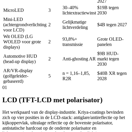
2027
30–40%
$19B tegen
MicroLED
3
lichtextractiewinst
2030
Mini-LED
Gelijkmatige
(achtergrondverlichting
2
$4B tegen 2027
lichtverdeling
voor LCD)
Wit OLED (LG
93,8%+
Grote OLED-
WOLED voor grote
2
transmissie
panelen
displays)
$9B HUD-
Automotive HUD
2
Anti-ghosting AR
markt tegen
(head-up display)
2030
AR/VR-display
n = 1,16–1,85,
$40B XR tegen
(golfgeleider-
5
R2R
2028
gebaseerd)
01
LCD (TFT-LCD met polarisator)
Het werkpaard van de display-industrie. Kriya-coatings bevinden
zich op vier posities in de LCD-stack: antiglare/antireflectie op het
kijkoppervlak, ultralage reflectie op de bovenste polarisator,
antistatische hardcoat op de onderste polarisator en