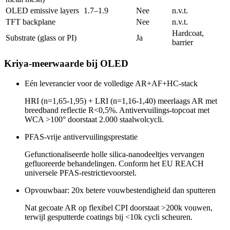
OLED emissive layers
1.7–1.9
Nee
n.v.t.
TFT backplane
Nee
n.v.t.
Hardcoat,
Substrate (glass or PI)
Ja
barrier
Kriya-meerwaarde bij OLED
Eén leverancier voor de volledige AR+AF+HC-stack
HRI (n=1,65-1,95) + LRI (n=1,16-1,40) meerlaags AR met
breedband reflectie R<0,5%. Antivervuilings-topcoat met
WCA >100° doorstaat 2.000 staalwolcycli.
PFAS-vrije antivervuilingsprestatie
Gefunctionaliseerde holle silica-nanodeeltjes vervangen
gefluoreerde behandelingen. Conform het EU REACH
universele PFAS-restrictievoorstel.
Opvouwbaar: 20x betere vouwbestendigheid dan sputteren
Nat gecoate AR op flexibel CPI doorstaat >200k vouwen,
terwijl gesputterde coatings bij <10k cycli scheuren.