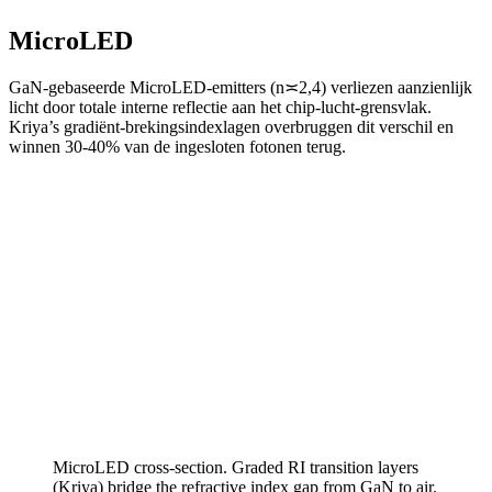
MicroLED
GaN-gebaseerde MicroLED-emitters (n≍2,4) verliezen aanzienlijk
licht door totale interne reflectie aan het chip-lucht-grensvlak.
Kriya’s gradiënt-brekingsindexlagen overbruggen dit verschil en
winnen 30-40% van de ingesloten fotonen terug.
MicroLED cross-section. Graded RI transition layers
(Kriya) bridge the refractive index gap from GaN to air.