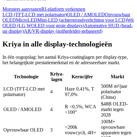
Monsters aanvragen
RI-platform verkennen
LCD (TFT-LCD met polarisator)
OLED / AMOLED
Opvouwbaar
OLED
MicroLED
Mini-LED (achtergrondverlichting voor LCD)
Wit
OLED (LG WOLED voor grote displays)
Automotive HUD (head-
up display)
AR/VR-display (golfgeleider-gebaseerd)
Kriya in alle display-technologieën
In één oogopslag: het aantal Kriya-coatinglagen per display-type,
het belangrijkste prestatiemerkmal en de adresseerbare markt.
Kriya-
Technologie
Kerncijfer
Markt
lagen
500M m²/jaar
LCD (TFT-LCD met
Haze 0,41%, T
4
polarisator
polarisator)
97,0%
(China)
$48B OLED-
R <0,5%, WCA
OLED / AMOLED
4
markt tegen
>100°
2028
100M+
>200k
opvouwbare
Opvouwbaar OLED
3
vouwcycli, 4H+
apparaten tegen