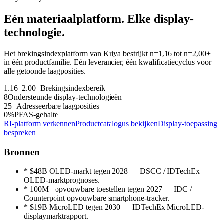
Eén materiaalplatform. Elke display-
technologie.
Het brekingsindexplatform van Kriya bestrijkt n=1,16 tot n=2,00+
in één productfamilie. Eén leverancier, één kwalificatiecyclus voor
alle getoonde laagposities.
1.16–2.00+
Brekingsindexbereik
8
Ondersteunde display-technologieën
25+
Adresseerbare laagposities
0%
PFAS-gehalte
RI-platform verkennen
Productcatalogus bekijken
Display-toepassing
bespreken
Bronnen
*
$48B OLED-markt tegen 2028 — DSCC / IDTechEx
OLED-marktprognoses.
*
100M+ opvouwbare toestellen tegen 2027 — IDC /
Counterpoint opvouwbare smartphone-tracker.
*
$19B MicroLED tegen 2030 — IDTechEx MicroLED-
displaymarktrapport.