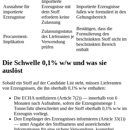
Importierte
Ausnahme für
Erzeugnisse mit
Importierte Erzeugnisse
importierte
dem Stoff
fallen wie formuliert in den
Erzeugnisse
erfordern keine
Geltungsbereich
Zulassung
Bestätigen, dass die
Zulassungsstatus
Formulierung den
Procurement-
des Lieferanten je
beschränkten Stoff nicht im
Implikation
Verwendung
beschränkten Bereich
prüfen
enthält
Die Schwelle 0,1% w/w und was sie
auslöst
Sobald ein Stoff auf der Candidate List steht, müssen Lieferanten
von Erzeugnissen, die ihn oberhalb 0,1% w/w enthalten:
Die ECHA notifizieren (Article 7(2)) — innerhalb von 6
Monaten nach Aufnahme, sofern die Erzeugnismenge 1
Tonne/Jahr überschreitet und der Stoff oberhalb 0,1% w/w im
Erzeugnis vorliegt.
Den Empfänger des Erzeugnisses informieren (Article 33(1))
— unter Angabe des Stoffnamens und ausreichender
Informationen für eine sichere Verwendung, kostenfrei.