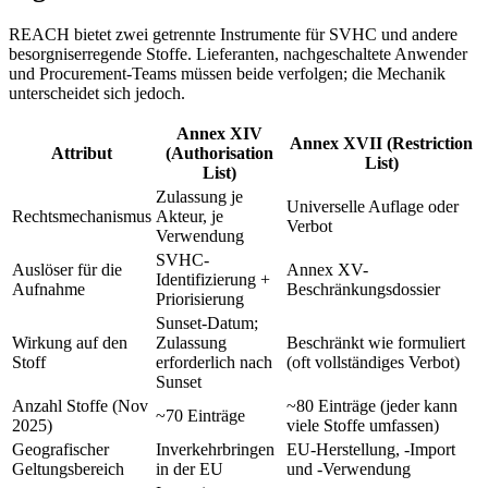
REACH bietet zwei getrennte Instrumente für SVHC und andere
besorgniserregende Stoffe. Lieferanten, nachgeschaltete Anwender
und Procurement-Teams müssen beide verfolgen; die Mechanik
unterscheidet sich jedoch.
Annex XIV
Annex XVII (Restriction
Attribut
(Authorisation
List)
List)
Zulassung je
Universelle Auflage oder
Rechtsmechanismus
Akteur, je
Verbot
Verwendung
SVHC-
Auslöser für die
Annex XV-
Identifizierung +
Aufnahme
Beschränkungsdossier
Priorisierung
Sunset-Datum;
Wirkung auf den
Zulassung
Beschränkt wie formuliert
Stoff
erforderlich nach
(oft vollständiges Verbot)
Sunset
Anzahl Stoffe (Nov
~80 Einträge (jeder kann
~70 Einträge
2025)
viele Stoffe umfassen)
Geografischer
Inverkehrbringen
EU-Herstellung, -Import
Geltungsbereich
in der EU
und -Verwendung