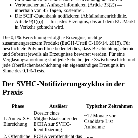
Verbraucher auf Anfrage informieren (Article 33(2)) —
innerhalb von 45 Tagen, kostenfrei.
Die SCIP-Datenbank notifizieren (Abfallrahmenrichtlinie,
Article 9(1)(i)) — für jedes Erzeugnis, das auf dem EU-Markt
in Verkehr gebracht wird.
Die 0,1%-Berechnung erfolgt je Erzeugnis, nicht je
zusammengesetztem Produkt (EuGH-Urteil C-106/14, 2015). Für
beschichtete Polymerfilme bedeutet dies, dass Beschichtungschemie
und Substrat jeweils als Erzeugnisse bewertet werden. Für eine
Verglasungsanordnung sind jede Scheibe, jede Zwischenschicht und
jede Oberflächenbeschichtung ein eigenständiges Erzeugnis im
Sinne des 0,1%-Tests.
Der SVHC-Notifizierungszyklus in der
Praxis
Phase
Auslöser
Typischer Zeitrahmen
Dossier eines
~12 Monate vor
1. Annex XV-
Mitgliedstaats oder der
Candidate-List-
Einreichung
ECHA zur SVHC-
Aufnahme
Identifizierung
2. Öffentliche
ECHA veröffentlicht das