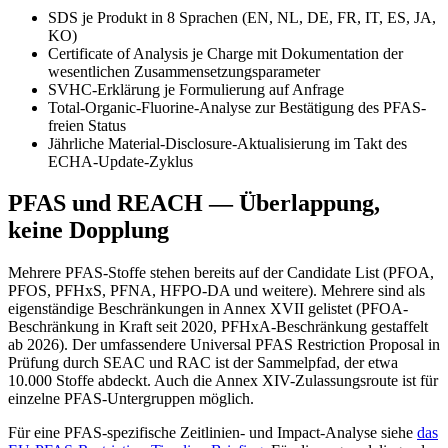
SDS je Produkt in 8 Sprachen (EN, NL, DE, FR, IT, ES, JA,
KO)
Certificate of Analysis je Charge mit Dokumentation der
wesentlichen Zusammensetzungsparameter
SVHC-Erklärung je Formulierung auf Anfrage
Total-Organic-Fluorine-Analyse zur Bestätigung des PFAS-
freien Status
Jährliche Material-Disclosure-Aktualisierung im Takt des
ECHA-Update-Zyklus
PFAS und REACH — Überlappung,
keine Dopplung
Mehrere PFAS-Stoffe stehen bereits auf der Candidate List (PFOA,
PFOS, PFHxS, PFNA, HFPO-DA und weitere). Mehrere sind als
eigenständige Beschränkungen in Annex XVII gelistet (PFOA-
Beschränkung in Kraft seit 2020, PFHxA-Beschränkung gestaffelt
ab 2026). Der umfassendere Universal PFAS Restriction Proposal in
Prüfung durch SEAC und RAC ist der Sammelpfad, der etwa
10.000 Stoffe abdeckt. Auch die Annex XIV-Zulassungsroute ist für
einzelne PFAS-Untergruppen möglich.
Für eine PFAS-spezifische Zeitlinien- und Impact-Analyse siehe
das