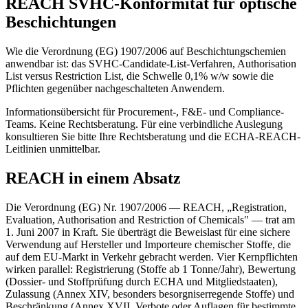
REACH SVHC-Konformität für optische
Beschichtungen
Wie die Verordnung (EG) 1907/2006 auf Beschichtungschemien
anwendbar ist: das SVHC-Candidate-List-Verfahren, Authorisation
List versus Restriction List, die Schwelle 0,1% w/w sowie die
Pflichten gegenüber nachgeschalteten Anwendern.
Informationsübersicht für Procurement-, F&E- und Compliance-
Teams. Keine Rechtsberatung. Für eine verbindliche Auslegung
konsultieren Sie bitte Ihre Rechtsberatung und die ECHA-REACH-
Leitlinien unmittelbar.
REACH in einem Absatz
Die Verordnung (EG) Nr. 1907/2006 — REACH, „Registration,
Evaluation, Authorisation and Restriction of Chemicals" — trat am
1. Juni 2007 in Kraft. Sie überträgt die Beweislast für eine sichere
Verwendung auf Hersteller und Importeure chemischer Stoffe, die
auf dem EU-Markt in Verkehr gebracht werden. Vier Kernpflichten
wirken parallel: Registrierung (Stoffe ab 1 Tonne/Jahr), Bewertung
(Dossier- und Stoffprüfung durch ECHA und Mitgliedstaaten),
Zulassung (Annex XIV, besonders besorgniserregende Stoffe) und
Beschränkung (Annex XVII, Verbote oder Auflagen für bestimmte