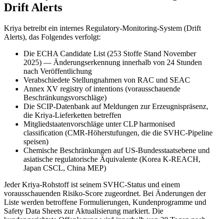
Drift Alerts
Kriya betreibt ein internes Regulatory-Monitoring-System (Drift
Alerts), das Folgendes verfolgt:
Die ECHA Candidate List (253 Stoffe Stand November
2025) — Änderungserkennung innerhalb von 24 Stunden
nach Veröffentlichung
Verabschiedete Stellungnahmen von RAC und SEAC
Annex XV registry of intentions (vorausschauende
Beschränkungsvorschläge)
Die SCIP-Datenbank auf Meldungen zur Erzeugnispräsenz,
die Kriya-Lieferketten betreffen
Mitgliedstaatenvorschläge unter CLP harmonised
classification (CMR-Höherstufungen, die die SVHC-Pipeline
speisen)
Chemische Beschränkungen auf US-Bundesstaatsebene und
asiatische regulatorische Äquivalente (Korea K-REACH,
Japan CSCL, China MEP)
Jeder Kriya-Rohstoff ist seinem SVHC-Status und einem
vorausschauenden Risiko-Score zugeordnet. Bei Änderungen der
Liste werden betroffene Formulierungen, Kundenprogramme und
Safety Data Sheets zur Aktualisierung markiert. Die