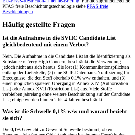
EU-PFAS-Restriction-Timeline-Briefing
. Für die zugrundeliegende
PFAS-freie Beschichtungstechnologie siehe
PFAS-freie
Beschichtungen
.
Häufig gestellte Fragen
Ist die Aufnahme in die SVHC Candidate List
gleichbedeutend mit einem Verbot?
Nein. Die Aufnahme in die Candidate List ist die Identifizierung als
Substance of Very High Concern, beschränkt die Verwendung
jedoch nicht aus sich heraus. Sie löst (1) Kommunikationspflichten
entlang der Lieferkette, (2) eine SCIP-Datenbank-Notifizierung für
Erzeugnisse, die den Stoff oberhalb 0,1% w/w enthalten, und (3)
einen möglichen späteren Übergang in Annex XIV (Authorisation
List) oder Annex XVII (Restriction List) aus. Viele Stoffe
verbleiben jahrelang ohne weitere Beschränkung auf der Candidate
List; einige werden binnen 2 bis 4 Jahren beschränkt.
Was ist die Schwelle 0,1% w/w und worauf bezieht
sie sich?
Die 0,1%-Gewicht-zu-Gewicht-Schwelle bestimmt, ob ein
Erzeugnis (ein fertiges Objekt mit einer bestimmten Form) in den