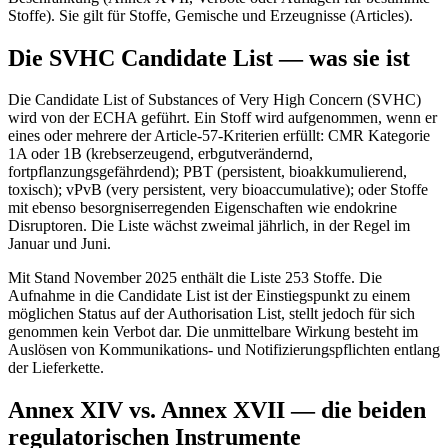
Stoffe). Sie gilt für Stoffe, Gemische und Erzeugnisse (Articles).
Die SVHC Candidate List — was sie ist
Die Candidate List of Substances of Very High Concern (SVHC)
wird von der ECHA geführt. Ein Stoff wird aufgenommen, wenn er
eines oder mehrere der Article-57-Kriterien erfüllt: CMR Kategorie
1A oder 1B (krebserzeugend, erbgutverändernd,
fortpflanzungsgefährdend); PBT (persistent, bioakkumulierend,
toxisch); vPvB (very persistent, very bioaccumulative); oder Stoffe
mit ebenso besorgniserregenden Eigenschaften wie endokrine
Disruptoren. Die Liste wächst zweimal jährlich, in der Regel im
Januar und Juni.
Mit Stand November 2025 enthält die Liste 253 Stoffe. Die
Aufnahme in die Candidate List ist der Einstiegspunkt zu einem
möglichen Status auf der Authorisation List, stellt jedoch für sich
genommen kein Verbot dar. Die unmittelbare Wirkung besteht im
Auslösen von Kommunikations- und Notifizierungspflichten entlang
der Lieferkette.
Annex XIV vs. Annex XVII — die beiden
regulatorischen Instrumente