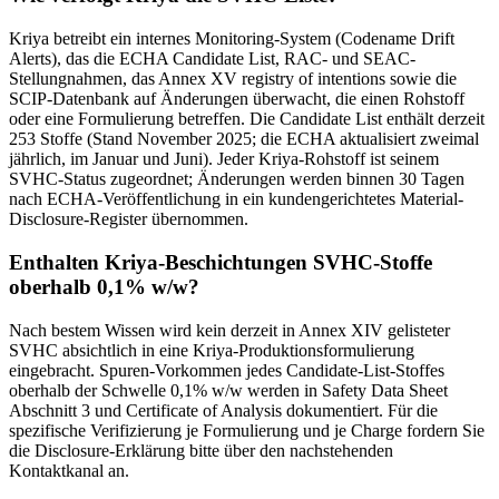
Kriya betreibt ein internes Monitoring-System (Codename Drift
Alerts), das die ECHA Candidate List, RAC- und SEAC-
Stellungnahmen, das Annex XV registry of intentions sowie die
SCIP-Datenbank auf Änderungen überwacht, die einen Rohstoff
oder eine Formulierung betreffen. Die Candidate List enthält derzeit
253 Stoffe (Stand November 2025; die ECHA aktualisiert zweimal
jährlich, im Januar und Juni). Jeder Kriya-Rohstoff ist seinem
SVHC-Status zugeordnet; Änderungen werden binnen 30 Tagen
nach ECHA-Veröffentlichung in ein kundengerichtetes Material-
Disclosure-Register übernommen.
Enthalten Kriya-Beschichtungen SVHC-Stoffe
oberhalb 0,1% w/w?
Nach bestem Wissen wird kein derzeit in Annex XIV gelisteter
SVHC absichtlich in eine Kriya-Produktionsformulierung
eingebracht. Spuren-Vorkommen jedes Candidate-List-Stoffes
oberhalb der Schwelle 0,1% w/w werden in Safety Data Sheet
Abschnitt 3 und Certificate of Analysis dokumentiert. Für die
spezifische Verifizierung je Formulierung und je Charge fordern Sie
die Disclosure-Erklärung bitte über den nachstehenden
Kontaktkanal an.