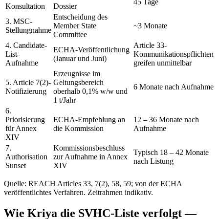
45 Tage
Konsultation
Dossier
Entscheidung des
3. MSC-
Member State
~3 Monate
Stellungnahme
Committee
4. Candidate-
Article 33-
ECHA-Veröffentlichung
List-
Kommunikationspflichten
(Januar und Juni)
Aufnahme
greifen unmittelbar
Erzeugnisse im
5. Article 7(2)-
Geltungsbereich
6 Monate nach Aufnahme
Notifizierung
oberhalb 0,1% w/w und
1 t/Jahr
6.
Priorisierung
ECHA-Empfehlung an
12 – 36 Monate nach
für Annex
die Kommission
Aufnahme
XIV
7.
Kommissionsbeschluss
Typisch 18 – 42 Monate
Authorisation
zur Aufnahme in Annex
nach Listung
Sunset
XIV
Quelle: REACH Articles 33, 7(2), 58, 59; von der ECHA
veröffentlichtes Verfahren. Zeitrahmen indikativ.
Wie Kriya die SVHC-Liste verfolgt —