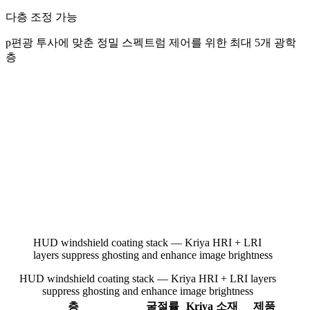
다층 조정 가능
p편광 투사에 맞춘 정밀 스펙트럼 제어를 위한 최대 5개 광학
층
HUD windshield coating stack — Kriya HRI + LRI
layers suppress ghosting and enhance image brightness
HUD windshield coating stack — Kriya HRI + LRI layers
suppress ghosting and enhance image brightness
층
굴절률
Kriya 소재
제품