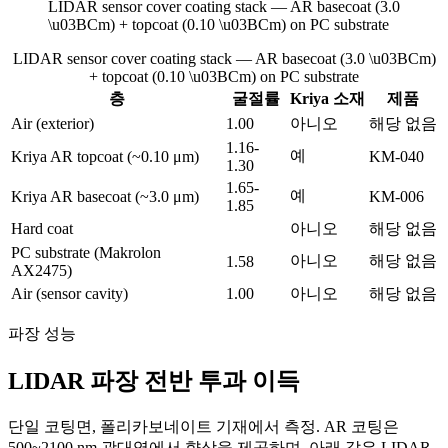
LIDAR sensor cover coating stack — AR basecoat (3.0
\u03BCm) + topcoat (0.10 \u03BCm) on PC substrate
LIDAR sensor cover coating stack — AR basecoat (3.0 \u03BCm)
+ topcoat (0.10 \u03BCm) on PC substrate
층
굴절률
Kriya 소재
제품
Air (exterior)
1.00
아니오
해당 없음
1.16-
예
Kriya AR topcoat (~0.10 μm)
KM-040
1.30
1.65-
예
Kriya AR basecoat (~3.0 μm)
KM-006
1.85
Hard coat
아니오
해당 없음
PC substrate (Makrolon
아니오
해당 없음
1.58
AX2475)
Air (sensor cavity)
1.00
아니오
해당 없음
파장 성능
LIDAR 파장 전반 투과 이득
단일 코팅면, 폴리카보네이트 기재에서 측정. AR 코팅은
500~2100 nm 광대역에서 향상을 제공하며, 아래 값은 LIDAR