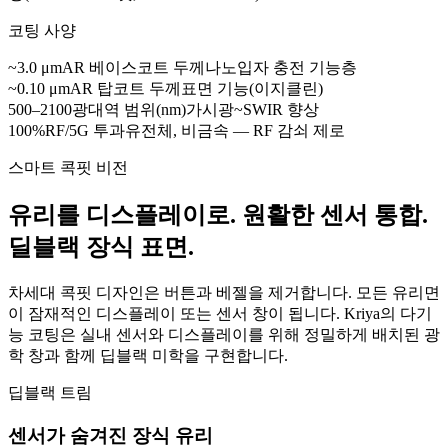
코팅 사양
~3.0 μm
AR 베이스코트 두께
나노입자 충전 기능층
~0.10 μm
AR 탑코트 두께
표면 기능(이지클린)
500–2100
광대역 범위(nm)
가시광~SWIR 향상
100%
RF/5G 투과
유전체, 비금속 — RF 감쇠 제로
스마트 콕핏 비전
유리를 디스플레이로. 원활한 센서 통합.
딜블랙 장식 표면.
차세대 콕핏 디자인은 버튼과 베젤을 제거합니다. 모든 유리면
이 잠재적인 디스플레이 또는 센서 창이 됩니다. Kriya의 다기
능 코팅은 실내 센서와 디스플레이를 위해 정밀하게 배치된 광
학 창과 함께 딥블랙 미학을 구현합니다.
딥블랙 트림
센서가 숨겨진 장식 유리