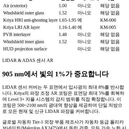
Air (exterior)
1.00
아니오
해당 없음
Windshield outer glass
1.52
아니오
해당 없음
Kriya HRI anti-ghosting layer
1.65-1.95
예
KM-006
Kriya LRI AR layer
1.16-1.40
예
KM-005
PVB interlayer
1.48
아니오
해당 없음
Windshield inner glass
1.52
아니오
해당 없음
HUD projection surface
아니오
해당 없음
LIDAR & ADAS 센서 AR
905 nm에서 빛의 1%가 중요합니다
LIDAR 센서 커버는 두 표면에서 입사광의 최대 8%를 반사합
니다. Kriya의 파장 조정 AR 코팅은 표면당 최대 5%를 회복하
여 Level 3+ 자율 시스템의 감지 범위를 직접 확장합니다. 이
코팅은 500~2100 nm의 광대역 향상을 제공하며 단일 처방으
로 모든 현재 및 신규 LIDAR 파장을 커버합니다.
글로벌 자동차 Tier-1 외장 부품 제조사가 자동차 등급 폴리카
보네이트(Makrolon AX2475)에서 독립 검증. 모든 가속 노화 사