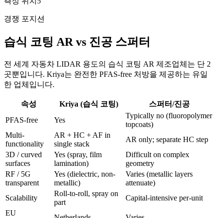
측정 위치
5
경쟁 포지션
습식 코팅 AR vs 진공 스퍼터
전 세계 자동차 LIDAR 용도의 습식 코팅 AR 제조업체는 단 2
곳뿐입니다. Kriya는 완전한 PFAS-free 처방을 제공하는 유일
한 업체입니다.
속성
Kriya (습식 코팅)
스퍼터/진공
Typically no (fluoropolymer
PFAS-free
Yes
topcoats)
Multi-
AR + HC + AF in
AR only; separate HC step
functionality
single stack
3D / curved
Yes (spray, film
Difficult on complex
surfaces
lamination)
geometry
RF / 5G
Yes (dielectric, non-
Varies (metallic layers
transparent
metallic)
attenuate)
Roll-to-roll, spray on
Scalability
Capital-intensive per-unit
part
EU
Netherlands
Varies