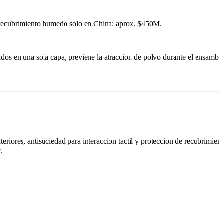
 recubrimiento humedo solo en China: aprox. $450M.
os en una sola capa, previene la atraccion de polvo durante el ensambl
exteriores, antisuciedad para interaccion tactil y proteccion de recubrim
.