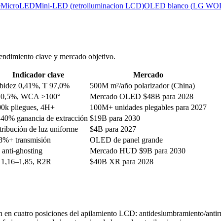
e
MicroLED
Mini-LED (retroiluminacion LCD)
OLED blanco (LG WOLE
rendimiento clave y mercado objetivo.
Indicador clave
Mercado
bidez 0,41%, T 97,0%
500M m²/año polarizador (China)
<0,5%, WCA >100°
Mercado OLED $48B para 2028
0k pliegues, 4H+
100M+ unidades plegables para 2027
40% ganancia de extracción
$19B para 2030
tribución de luz uniforme
$4B para 2027
8%+ transmisión
OLED de panel grande
anti-ghosting
Mercado HUD $9B para 2030
 1,16–1,85, R2R
$40B XR para 2028
n en cuatro posiciones del apilamiento LCD: antideslumbramiento/antirref