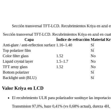
Sección transversal TFT-LCD. Recubrimientos Kriya en azul en
Sección transversal TFT-LCD. Recubrimientos Kriya en azul en cuatr
Capa
Índice de refracción
Material Kr
Anti-glare / anti-reflection surface
1.16–1.40
Sí
Top polarizer film
Sí
Color filter glass
1.52
No
Liquid crystal layer
1.5–1.7
No
TFT array glass
1.52
No
Bottom polarizer
Sí
Backlight unit (BLU)
Sí
Valor Kriya en LCD
El recubrimiento ULR para polarizador sustituye las importaci
Transmision 97,0%, haze 0,41% (vs 0,68% actual), dureza 4H, 