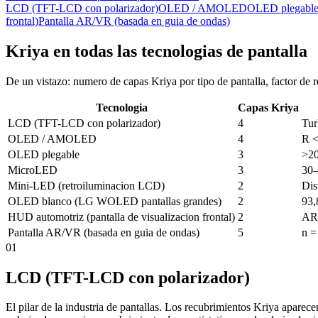
LCD (TFT-LCD con polarizador)
OLED / AMOLED
OLED plegabl
frontal)
Pantalla AR/VR (basada en guia de ondas)
Kriya en todas las tecnologias de pantalla
De un vistazo: numero de capas Kriya por tipo de pantalla, factor de 
Tecnologia
Capas Kriya
LCD (TFT-LCD con polarizador)
4
Tur
OLED / AMOLED
4
R 
OLED plegable
3
>20
MicroLED
3
30–
Mini-LED (retroiluminacion LCD)
2
Dis
OLED blanco (LG WOLED pantallas grandes)
2
93,
HUD automotriz (pantalla de visualizacion frontal)
2
AR 
Pantalla AR/VR (basada en guia de ondas)
5
n =
01
LCD (TFT-LCD con polarizador)
El pilar de la industria de pantallas. Los recubrimientos Kriya aparece