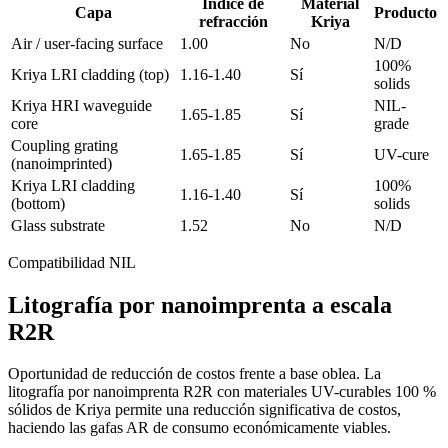
Índice de
Material
Capa
Producto
refracción
Kriya
Air / user-facing surface
1.00
No
N/D
100%
Kriya LRI cladding (top)
1.16-1.40
Sí
solids
Kriya HRI waveguide
NIL-
1.65-1.85
Sí
core
grade
Coupling grating
1.65-1.85
Sí
UV-cure
(nanoimprinted)
Kriya LRI cladding
100%
1.16-1.40
Sí
(bottom)
solids
Glass substrate
1.52
No
N/D
Compatibilidad NIL
Litografía por nanoimprenta a escala
R2R
Oportunidad de reducción de costos frente a base oblea. La
litografía por nanoimprenta R2R con materiales UV-curables 100 %
sólidos de Kriya permite una reducción significativa de costos,
haciendo las gafas AR de consumo económicamente viables.